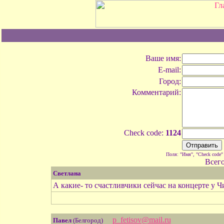
Ваше имя:
E-mail:
Город:
Комментарий:
Check code:
1124
Поля: "Имя", "Check code"
Всег
Светлана
А какие- то счастливчики сейчас на концерте у Чи
p_fetisov@mail.ru
Павел
(Белгород)