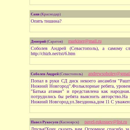
Саня
(Краснодар)
Опять тишина?
markiner@mail.ru
Дмитрий
(Саратов)
Соболев Андрей (Севастополь), а самому с
http://chizh.net/txt/6.htm
andrewsobolev@gmai
Соболев Андрей
(Севастополь)
Попал в руки СД диск некоего ансамбля "Рашта
Нижний Новгород".Фольклорные ребята, уровень
"Батька атаман" и представлена как народная
потрудились бы ребята выяснить авторство.На 
Нижний Новгород,ул.Звездинка,дом 11 С уваже
pavel-rukosuev@list.ru
Павел Рукосуев
(Касноярск)
Друзья!Хочу сказать вам Огромное спасибо з