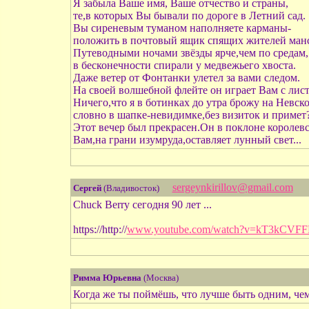
Я забыла Ваше имя, Ваше отчество и страны,
те,в которых Вы бывали по дороге в Летний сад.
Вы сиреневым туманом наполняете карманы-
положить в почтовый ящик спящих жителей манс
Путеводными ночами звёзды ярче,чем по средам,
в бесконечности спирали у медвежьего хвоста.
Даже ветер от Фонтанки улетел за вами следом.
На своей волшебной флейте он играет Вам с лист
Ничего,что я в ботинках до утра брожу на Невско
словно в шапке-невидимке,без визиток и примет
Этот вечер был прекрасен.Он в поклоне королев
Вам,на грани изумруда,оставляет лунный свет...
sergeynkirillov@gmail.com
Сергей
(Владивосток)
Chuck Berry сегодня 90 лет ...
https://http://
www.youtube.com/watch?v=kT3kCVF
Римма Юрьевна
(Москва)
Когда же ты поймёшь, что лучше быть одним, чем