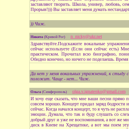
заставляют творить. Школа, универ, любовь, сем
Прорыв!))) Вы заставляет меня думать нестандар
)) Чиж.
n_nicky@ukr.net
Никита
(Кривой Рог)
Здравствуйте.Подскажите вокальные упражнени
сейчас используете (Если они сейчас есть) Мн
практическом. Прочитал всю биографию, пони
Обидно конечно, но ничего не поделаешь. Время 
Да нет у меня вокальных упражнений, к стыду св
положит. Чаще - нет... Чиж.
olga.v.ignatenko@gmail.com
Ольга
(Симферополь)
И хочу еще сказать, что мне ваши песни прямо 
совсем хорошо. Концерт придал заряд бодрости и
сейчас. Когда начался концерт, то я чуть не рас
эмоции. Думала, что так и буду слушать со сле
добрый друг и уже не воспоминания, а вот же мн
диск в Киеве на Хрещатике, а вот мы поем эту