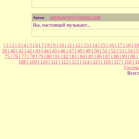
antonoktyev@icloud.com
Антон
Вы, настоящий музыкант...
|
1
|
2
|
3
|
4
|
5
|
6
|
7
|
8
|
9
|
10
|
11
|
12
|
13
|
14
|
15
|
16
|
17
|
18
|
1
39
|
40
|
41
|
42
|
43
|
44
|
45
|
46
|
47
|
48
|
49
|
50
|
51
|
52
|
53
|
54
|
5
75
|
76
|
77
|
78
|
79
|
80
|
81
|
82
|
83
|
84
|
85
|
86
|
87
|
88
|
89
|
90
|
108
|
109
|
110
|
111
|
112
|
113
|
114
|
115
|
116
|
117
|
118
|
1
Гостев
Всег