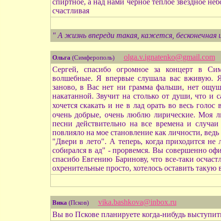
спиртное, а над нами черное теплое звездное неб
счастливая
" А жизнь впереди такая, кажется, бесконечная 
olga.v.ignatenko@gmail.com
Ольга
(Симферополь)
Сергей, спасибо огромное за концерт в Си
волшебные. Я впервые слушала вас вживую. Я
заново, в Вас нет ни грамма фальши, нет ощущ
накатанной. Звучит на столько от души, что и 
хочется скакать и не в лад орать во весь голос
очень добрые, очень люблю лирические. Моя л
песни действительно на все времена и случаи
повлияло на мое становление как личности, вед
"Двери в лето". А теперь, когда приходится не 
собирался в ад" - прорвемся. Вы совершенно офи
спасибо Евгению Баринову, что все-таки осчаст
охренительные просто, хотелось оставить такую в
vika.bashkova@inbox.ru
Вика
(Псков)
Вы во Пскове планируете когда-нибудь выступит