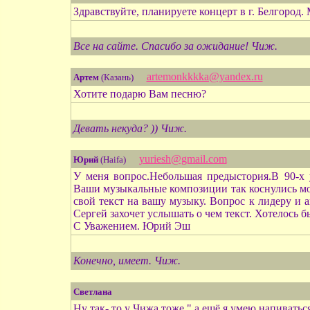
Здравствуйте, планируете концерт в г. Белгород.
Все на сайте. Спасибо за ожидание! Чиж.
artemonkkkka@yandex.ru
Артем
(Казань)
Хотите подарю Вам песню?
Девать некуда? )) Чиж.
yuriesh@gmail.com
Юрий
(Haifa)
У меня вопрос.Небольшая предыстория.В 90-х
Ваши музыкальные композиции так коснулись мое
свой текст на вашу музыку. Вопрос к лидеру и 
Сергей захочет услышать о чем текст. Хотелось б
С Уважением. Юрий Эш
Конечно, имеет. Чиж.
Светлана
Ну так- то у Чижа тоже " а ещё я умею напиваться