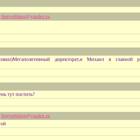
foreverblues@yandex.ru
совки)Мегапозитивный директорат,и Михаил в главной ро
нь тут постить?
foreverblues@yandex.ru
гой