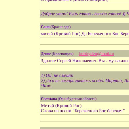
Доброе утро! Будь готов - всегда готов! ))
Саня
(Краснодар)
митяй (Кривой Рог) Да Береженого Бог Бере
bobbyden@mail.ru
Денис
(Красноярск)
Здрасте Сергей Николаевич. Вы - музыкаль
1) Ой, не смеши!
2) Да я не заморачиваюсь особо. Мартин, Ла
Чиж.
Светлана
(Оренбургская область)
Митяй (Кривой Рог)
Слова из песни "Береженого Бог бережет"