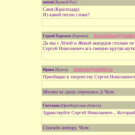
митяй
(Кривой Рог)
Саня (Краснодар)
Из какой песни слова?
foreverblues@yandex
Серый Харьков
(Харьков)
Да мы с Лёхой и Жекой аккордов столько не 
Сергей Николаевич ага смешно крутая шутка 
irinavan@rambler.ru
Ирина
(Курск)
Приобщаю к творчеству Сергея Николаевича 
Москва не сразу строилась )) Чиж.
Светлана
(Оренбургская область)
Здравствуйте Сергей Николаевич... Который 
Спасибо автору. Чиж.