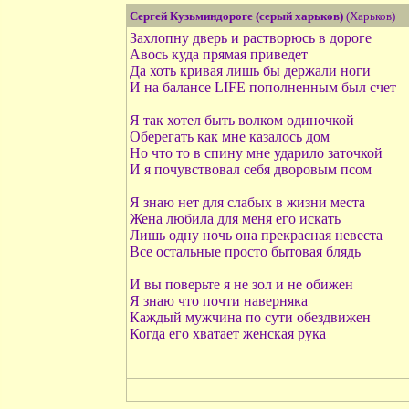
Сергей Кузьминдороге (серый харьков)
(Харьков)
Захлопну дверь и растворюсь в дороге
Авось куда прямая приведет
Да хоть кривая лишь бы держали ноги
И на балансе LIFE пополненным был счет
Я так хотел быть волком одиночкой
Оберегать как мне казалось дом
Но что то в спину мне ударило заточкой
И я почувствовал себя дворовым псом
Я знаю нет для слабых в жизни места
Жена любила для меня его искать
Лишь одну ночь она прекрасная невеста
Все остальные просто бытовая блядь
И вы поверьте я не зол и не обижен
Я знаю что почти наверняка
Каждый мужчина по сути обездвижен
Когда его хватает женская рука