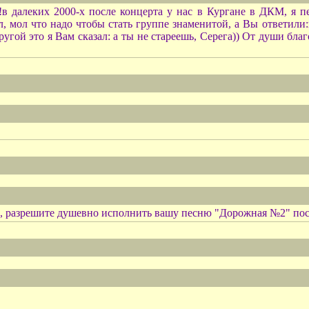
 далеких 2000-х после концерта у нас в Кургане в ДКМ, я п
л, мол что надо чтобы стать группе знаменитой, а Вы ответили:
угой это я Вам сказал: а ты не стареешь, Серега)) От души благ
ч, разрешите душевно исполнить вашу песню "Дорожная №2" пос