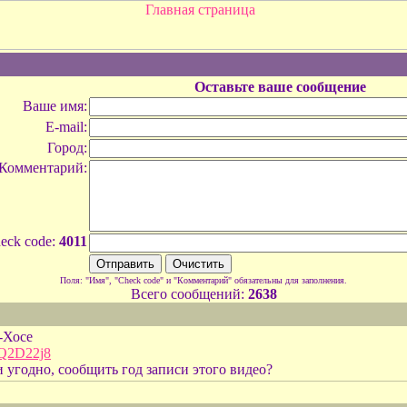
Оставьте ваше сообщение
Ваше имя:
E-mail:
Город:
Комментарий:
eck code:
4011
Поля: "Имя", "Check code" и "Комментарий" обязательны для заполнения.
Всего сообщений:
2638
-Хосе
Q2D22j8
и угодно, сообщить год записи этого видео?