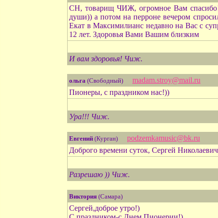
СН, товарищ ЧИЖ, огромное Вам спасибо!в
души)) а потом на перроне вечером спроси
Екат в Максимилианс недавно на Вас с супр
12 лет. Здоровья Вами Вашим близким
И вам здоровья! Чиж.
madam.stroy@mail.ru
ольга
(Свободный)
Пионеры, с праздником нас!))
Ура!!! Чиж.
podzemkamusic@bk.ru
Евгений
(Курган)
Доброго времени суток, Сергей Николаеви
Разрешаю )) Чиж.
Виктория
(Самара)
Сергей,доброе утро!)
С праздником-с Днем Пионерии!)