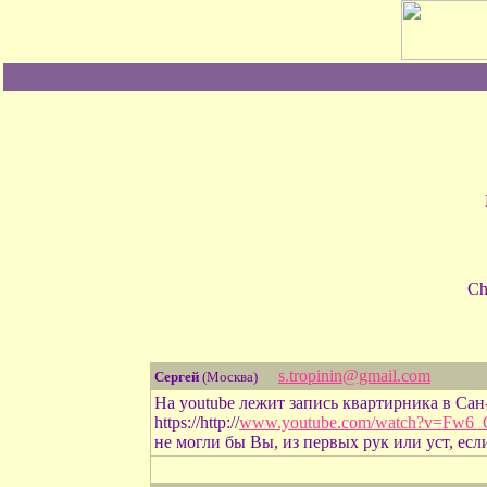
Ch
s.tropinin@gmail.com
Сергей
(Москва)
На youtube лежит запись квартирника в Сан
https://http://
www.youtube.com/watch?v=Fw6_
не могли бы Вы, из первых рук или уст, есл