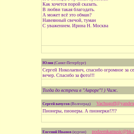
Как хочется порой сказать.
В любви такая благодать.
А может всё это обман?
Навеянный свечой, туман
С уважением. Ирина Н. Москва
Юлия
(Санкт-Петербург)
Сергей Николаевич, спасибо огромное за 
вечер. Спасибо за фото!!!
Тогда до встречи в "Авроре"! ) Чиж.
Vachugoff@yandex
Сергей вачугов
(Волгоград)
Пионеры, пионеры. А пионерки!?!?
podzemkamusic@bk.
Евгений Иванов
(курган)