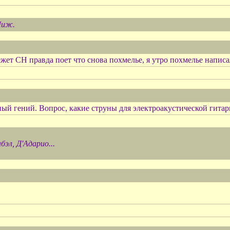
 Чиж.
жет СН правда поет что снова похмелье, я утро похмелье написа
ный гений. Вопрос, какие струны для электроакустической гита
бэл, Д'Адарио...