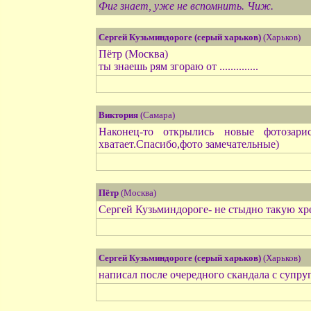
Фиг знает, уже не вспомнить. Чиж.
Сергей Кузьминдороге (серый харьков)
(Харьков)
Пётр (Москва)
ты знаешь рям згораю от ..............
Виктория
(Самара)
Наконец-то открылись новые фотозари
хватает.Спасибо,фото замечательные)
Пётр
(Москва)
Сергей Кузьминдороге- не стыдно такую хре
Сергей Кузьминдороге (серый харьков)
(Харьков)
написал после очередного скандала с супру