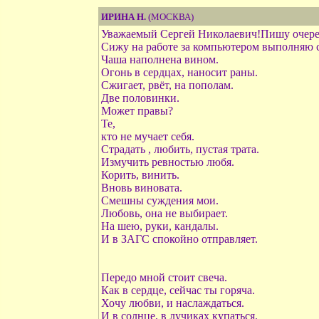
ИРИНА Н.
(МОСКВА)
Уважаемый Сергей Николаевич!Пишу очере
Сижу на работе за компьютером выполняю сво
Чаша наполнена вином.
Огонь в сердцах, наносит раны.
Сжигает, рвёт, на пополам.
Две половинки.
Может правы?
Те,
кто не мучает себя.
Страдать , любить, пустая трата.
Измучить ревностью любя.
Корить, винить.
Вновь виновата.
Смешны суждения мои.
Любовь, она не выбирает.
На шею, руки, кандалы.
И в ЗАГС спокойно отправляет.
Передо мной стоит свеча.
Как в сердце, сейчас ты горяча.
Хочу любви, и наслаждаться.
И в солнце, в лучиках купаться.