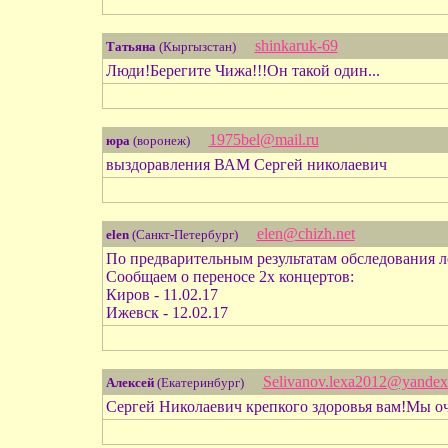
shinkaruk-69
Татьяна
(Кыргызстан)
Люди!Берегите Чижа!!!Он такой один...
1975bel@mail.ru
юра
(воронеж)
выздоравления ВАМ Сергей николаевич
elen@chizh.net
elen
(Санкт-Петербург)
По предварительным результатам обследования ле
Сообщаем о переносе 2х концертов:
Киров - 11.02.17
Ижевск - 12.02.17
Selivanov.lexa2012@yandex
Алексей
(Екатеринбург)
Сергей Николаевич крепкого здоровья вам!Мы оч