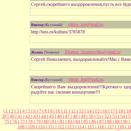
Сергей,скорейшего выздоровления,пусть все буде
viktor_kst@mail.ru
Виктор
(Кустанай)
http://tass.ru/kultura/3785878
Zhanna_zhаnnochka@mail.ru
Жанна
(Тюмень)
Сергей Николаевич, выздоравливайте!Мы с Вами
viktor_kst@mail.ru
Виктор
(Кустанай)
Скорейшего Вам выздоровления!!!Крепкого здо
радуйте нас своими концертами!!!
|
1
|
2
|
3
|
4
|
5
|
6
|
7
|
8
|
9
|
10
|
11
|
12
|
13
|
14
|
15
|
16
|
17
|
18
|
1
39
|
40
|
41
|
42
|
43
|
44
|
45
|
46
|
47
|
48
|
49
|
50
|
51
|
52
|
53
|
54
|
5
75
|
76
|
77
|
78
|
79
|
80
|
81
|
82
|
83
|
84
|
85
|
86
|
87
|
88
|
89
|
90
|
108
|
109
|
110
|
111
|
112
|
113
|
114
|
115
|
116
|
117
|
118
|
1