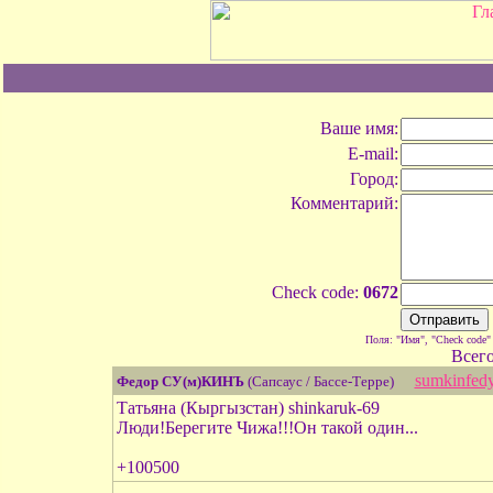
Ваше имя:
E-mail:
Город:
Комментарий:
Check code:
0672
Поля: "Имя", "Check code"
Всег
sumkinfed
Федор СУ(м)КИНЪ
(Сапсаус / Бассе-Терре)
Татьяна (Кыргызстан) shinkaruk-69
Люди!Берегите Чижа!!!Он такой один...
+100500