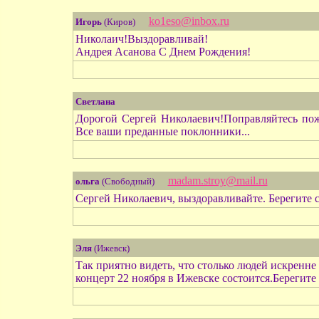
ko1eso@inbox.ru
Игорь
(Киров)
Николаич!Выздоравливай!
Андрея Асанова С Днем Рождения!
Светлана
Дорогой Сергей Николаевич!Поправляйтесь пож
Все ваши преданные поклонники...
madam.stroy@mail.ru
ольга
(Свободный)
Сергей Николаевич, выздоравливайте. Берегите с
Эля
(Ижевск)
Так приятно видеть, что столько людей искренне
концерт 22 ноября в Ижевске состоится.Берегите