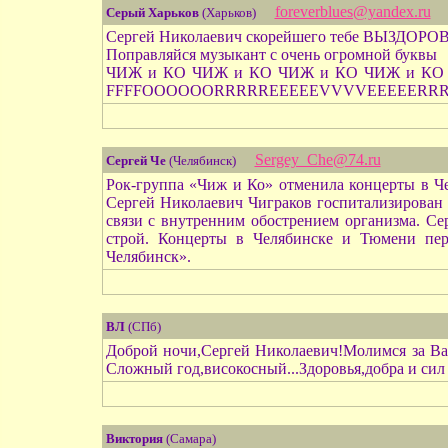
foreverblues@yandex.ru
Серый Харьков
(Харьков)
Сергей Николаевич скорейшего тебе ВЫЗДОР
Поправляйся музыкант с очень огромной буквы
ЧИЖ и КО ЧИЖ и КО ЧИЖ и КО ЧИЖ и КО
FFFFOOOOOORRRRREEEEEVVVVEEEEERRRR
Sergey_Che@74.ru
Сергей Че
(Челябинск)
Рок-группа «Чиж и Ко» отменила концерты в Че
Сергей Николаевич Чиграков госпитализирован 
связи с внутренним обострением организма. Сер
строй. Концерты в Челябинске и Тюмени пер
Челябинск».
ВЛ
(СПб)
Доброй ночи,Сергей Николаевич!Молимся за Вас
Сложный год,високосный...Здоровья,добра и сил
Виктория
(Самара)