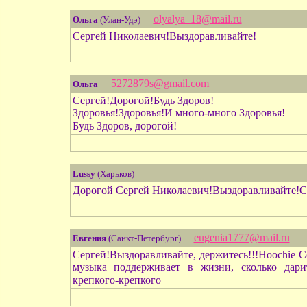
olyalya_18@mail.ru
Ольга
(Улан-Удэ)
Сергей Николаевич!Выздоравливайте!
5272879s@gmail.com
Ольга
Сергей!Дорогой!Будь Здоров!
Здоровья!Здоровья!И много-много Здоровья!
Будь Здоров, дорогой!
Lussy
(Харьков)
Дорогой Сергей Николаевич!Выздоравливайте!Си
eugenia1777@mail.ru
Евгения
(Санкт-Петербург)
Сергей!Выздоравливайте, держитесь!!!Hoochie 
музыка поддерживает в жизни, сколько дари
крепкого-крепкого