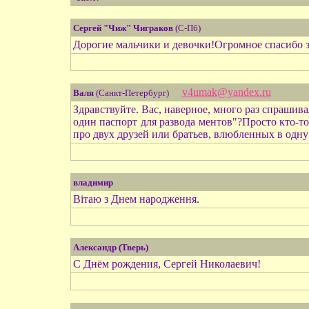
Сергей "Чиж" Чиграков
(С-Пб)
Дорогие мальчики и девочки!Огромное спасибо з
v4umak@yandex.ru
Валя
(Санкт-Петербург)
Здравствуйте. Вас, наверное, много раз спрашивал
один паспорт для развода ментов"?Просто кто-то 
про двух друзей или братьев, влюбленных в одну
владимир
Вітаю з Днем народження.
Александр (Тверь)
С Днём рождения, Сергей Николаевич!