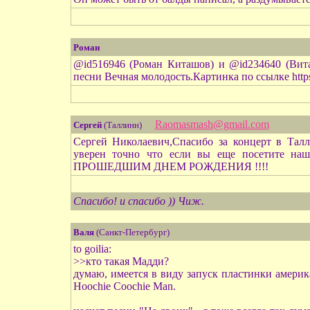
Роман
@id516946 (Роман Киташов) и @id234640 (Вит
песни Вечная молодость.Картинка по ссылке http
Raomasmash@gmail.com
Сергей
(Таллинн)
Сергей Николаевич,Спасибо за концерт в Талл
уверен точно что если вы еще посетите наш
ПРОШЕДШИМ ДНЕМ РОЖДЕНИЯ !!!!
Спасибо! и спасибо )) Чиж.
Валя
(Санкт-Петербург)
to goilia:
>>кто такая Мадди?
думаю, имеется в виду запуск пластинки америк
Hoochie Coochie Man.