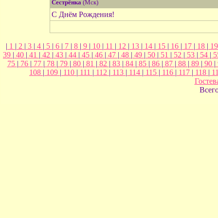
Сестрёнка
(Мск)
С Днём Рождения!
|
1
|
2
|
3
|
4
|
5
|
6
|
7
|
8
|
9
|
10
|
11
|
12
|
13
|
14
|
15
|
16
|
17
|
18
|
1
39
|
40
|
41
|
42
|
43
|
44
|
45
|
46
|
47
|
48
|
49
|
50
|
51
|
52
|
53
|
54
|
5
75
|
76
|
77
|
78
|
79
|
80
|
81
|
82
|
83
|
84
|
85
|
86
|
87
|
88
|
89
|
90
|
108
|
109
|
110
|
111
|
112
|
113
|
114
|
115
|
116
|
117
|
118
|
1
Гостев
Всег