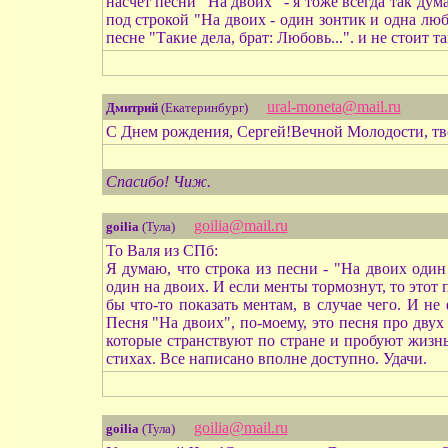
насчет песни "На двоих" - я тоже всегда так дум
под строкой "На двоих - один зонтик и одна люб
песне "Такие дела, брат: Любовь...". и не стоит 
ural-moneta@mail.ru
Дмитрий
(Екатеринбург)
С Днем рождения, Сергей!Вечной Молодости, тв
Спасибо! Чиж.
goilia@mail.ru
goilia
(Тула)
To Валя из СПб:
Я думаю, что строка из песни - "На двоих один 
один на двоих. И если менты тормознут, то этот п
бы что-то показать ментам, в случае чего. И не 
Песня "На двоих", по-моему, это песня про двух
которые странствуют по стране и пробуют жизн
стихах. Все написано вполне доступно. Удачи.
goilia@mail.ru
goilia
(Тула)