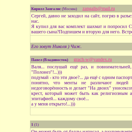
zangalis@mail.ru
Кирилл Зангалис
(Москва)
Сергей, давно не заходил на сайт, погряз в разъ
нас.
Я купил для вас комплект шахмат и попросил Се
вашего сына?Подпишем и вторую для него. Встрет
Его зовут Николя ) Чиж.
grach-w@yandex.ru
Павел (Владивосток)
Валя... послушай ещё раз, и повнимательней
"Полонез"!...)))
подумай - кто эти двое?... да ещё с одним паспорт
понятно, что менты не различают людей 
недоговорённость и делает "На двоих" унисексо
крест, который может быть как религиозным а
эпитафией... каждому своё...
а у меня открыто!...)))
1
(1)
Он может быть от балды написал, а раздумываете