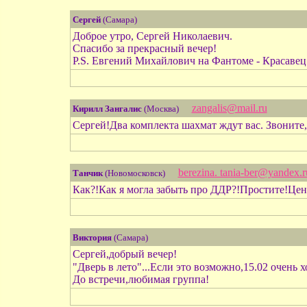
Сергей
(Самара)
Доброе утро, Сергей Николаевич.
Спасибо за прекрасный вечер!
P.S. Евгений Михайлович на Фантоме - Красавец
zangalis@mail.ru
Кирилл Зангалис
(Москва)
Сергей!Два комплекта шахмат ждут вас. Звоните, 
berezina. tania-ber@yandex.r
Танчик
(Новомосковск)
Как?!Как я могла забыть про ДДР?!Простите!Ценю.
Виктория
(Самара)
Сергей,добрый вечер!
"Дверь в лето"...Если это возможно,15.02 очень 
До встречи,любимая группа!