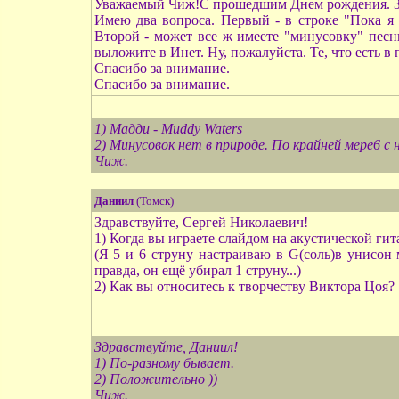
Уважаемый Чиж!С прошедшим Днем рождения. Здо
Имею два вопроса. Первый - в строке "Пока я 
Второй - может все ж имеете "минусовку" песн
выложите в Инет. Ну, пожалуйста. Те, что есть в 
Спасибо за внимание.
Спасибо за внимание.
1) Мадди - Muddy Waters
2) Минусовок нет в природе. По крайней мере6 с
Чиж.
Даниил
(Томск)
Здравствуйте, Сергей Николаевич!
1) Когда вы играете слайдом на акустической гит
(Я 5 и 6 струну настраиваю в G(соль)в унисон
правда, он ещё убирал 1 струну...)
2) Как вы относитесь к творчеству Виктора Цоя?
Здравствуйте, Даниил!
1) По-разному бывает.
2) Положительно ))
Чиж.