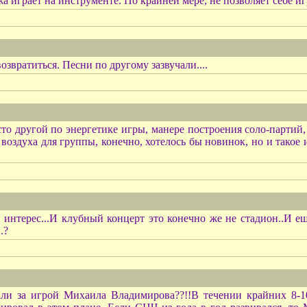
а играет на инструменте. По крайней мере, не позволяет себе иг
озвратиться. Песни по другому зазвучали....
о другой по энергетике игры, манере построения соло-партий, 
 воздуха для группы, конечно, хотелось бы новинок, но и такое
нтерес...И клубный концерт это конечно же не стадион..И ещ
.?
али за игрой Михаила Владимирова??!!В течении крайних 8-1