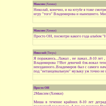
Максим
(Химки)
Николай, конечно, и на ютубе я тоже смотр
игру "того" Владимирова и нынешнего. Мим
Максим
(Химки)
Просто ОН, посмотри какого года альбом "На
Николай
(Тверь)
Я поражаюсь...Лажал , не лажал...8-10 лет 
Владимирова ??Вот девичий бэк-вокал тепе
неизданного..Владимиров был с самого нача
под "нетанцевальную" музыку уж точно не 
Просто ОН
2Максим (Химки)
Миша в течение крайних 8-10 лет деград