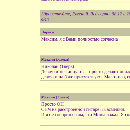
Здравствуйте, Евгений. Всё верно, 08.12 в 
elen
Лариса
Максим, я с Вами полностью согласна
Максим
(Химки)
Николай (Тверь)
Девочки не танцуют, а просто делают движ
девочки на бэке присутствуют. Мало того,
Максим
(Химки)
Просто ОН
СНЧ на расстроенной гитаре??Насмешил.
И я не говорил о том, что Миша лажал. Я с