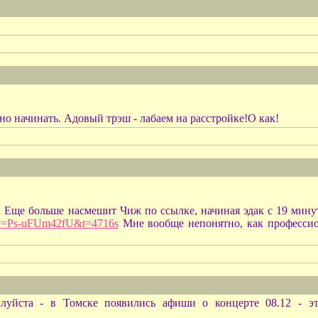
о начинать. Адовый трэш - лабаем на расстройке!О как!
 Еще больше насмешит Чиж по ссылке, начиная эдак с 19 мину
v=Ps-uFUm42fU&t=4716s
Мне вообще непонятно, как профессио
луйста - в Томске появились афиши о концерте 08.12 - эт