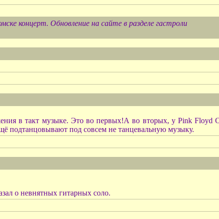
Томске концерт. Обновление на сайте в разделе гастроли
ения в такт музыке. Это во первых!А во вторых, у Pink Floy
 ещё подтанцовывают под совсем не танцевальную музыку.
казал о невнятных гитарных соло.