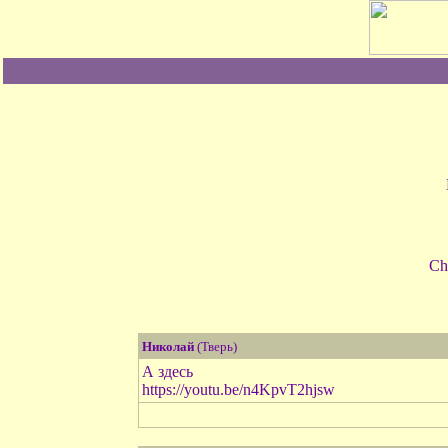
Ch
Николай
(Тверь)
А здесь
https://youtu.be/n4KpvT2hjsw