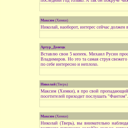
последний год только. А так он покруче Чиж
Максим
(Химки)
Николай, наоборот, интерес сейчас должен в
Артур_Донецк
Вставлю свои 5 копеек. Михаил Русин прост
Владимиров. Но это та самая струя свежего
по себе интересно и неплохо.
Николай
(Тверь)
Максим (Химки), я про свой пропадающий и
посетителей приходит послушать "Фантом".
Максим
(Химки)
Николай (Тверь), вы внимательно наблюд