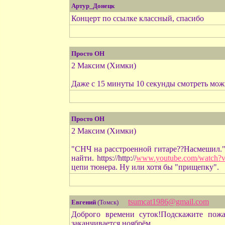
Артур_Донецк
Концерт по ссылке классный, спасибо
Просто ОН
2 Максим (Химки)
Даже с 15 минуты 10 секунды смотреть можн
Просто ОН
2 Максим (Химки)
"СНЧ на расстроенной гитаре??Насмешил."
найти. https://http://
www.youtube.com/watch?
цепи тюнера. Ну или хотя бы "прищепку".
tsumcat1986@gmail.com
Евгений
(Томск)
Доброго времени суток!Подскажите пожа
заканчивается ноябрём.