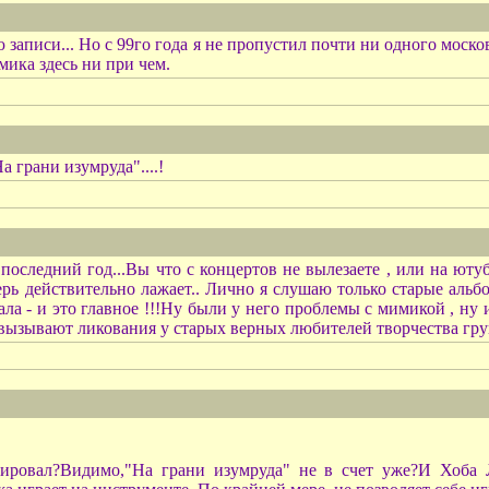
ю записи... Но с 99го года я не пропустил почти ни одного моск
ика здесь ни при чем.
 грани изумруда"....!
, последний год...Вы что с концертов не вылезаете , или на ют
рь действительно лажает.. Лично я слушаю только старые альб
ла - и это главное !!!Ну были у него проблемы с мимикой , ну 
вызывают ликования у старых верных любителей творчества груп
ировал?Видимо,"На грани изумруда" не в счет уже?И Хоба 