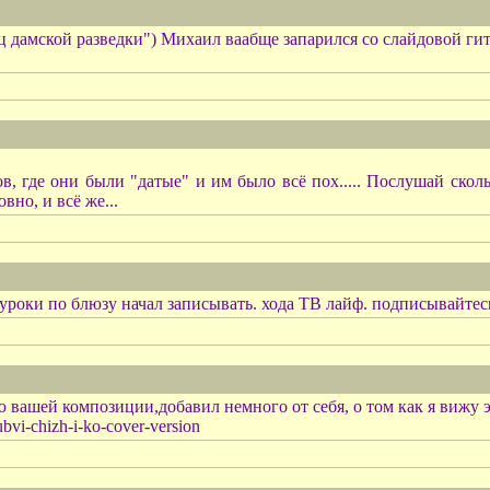
ец дамской разведки") Михаил ваабще запарился со слайдовой гита
ов, где они были "датые" и им было всё пох..... Послушай скол
вно, и всё же...
 уроки по блюзу начал записывать. хода ТВ лайф. подписывайтесь
 вашей композиции,добавил немного от себя, о том как я вижу 
bvi-chizh-i-ko-cover-version