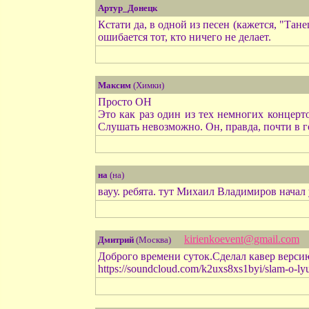
Артур_Донецк
Кстати да, в одной из песен (кажется, "Тан
ошибается тот, кто ничего не делает.
Максим
(Химки)
Просто ОН
Это как раз один из тех немногих концерт
Слушать невозможно. Он, правда, почти в го
на
(на)
вауу. ребята. тут Михаил Владимиров начал
kirienkoevent@gmail.com
Дмитрий
(Москва)
Доброго времени суток.Сделал кавер версию
https://soundcloud.com/k2uxs8xs1byi/slam-o-lyu