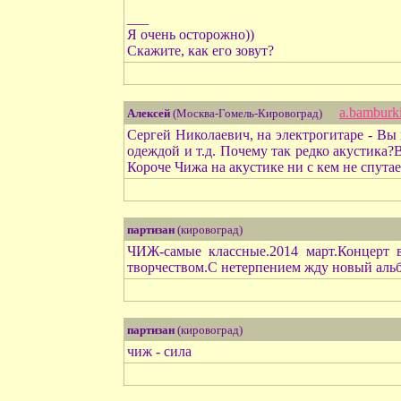
___
Я очень осторожно))
Скажите, как его зовут?
a.bamburk
Алексей
(Москва-Гомель-Кировоград)
Сергей Николаевич, на электрогитаре - Вы н
одеждой и т.д. Почему так редко акустика?В
Короче Чижа на акустике ни с кем не спута
партизан
(кировоград)
ЧИЖ-самые классные.2014 март.Концерт 
творчеством.С нетерпением жду новый аль
партизан
(кировоград)
чиж - сила