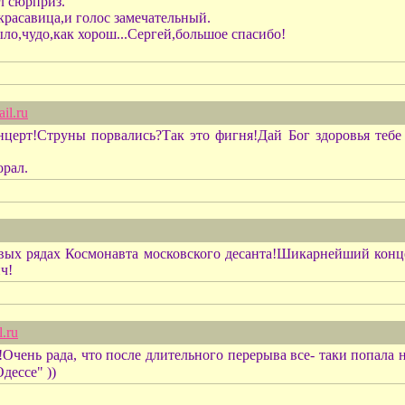
л сюрприз.
красавица,и голос замечательный.
ло,чудо,как хорош...Сергей,большое спасибо!
il.ru
нцерт!Струны порвались?Так это фигня!Дай Бог здоровья тебе
орал.
рвых рядах Космонавта московского десанта!Шикарнейший кон
ч!
.ru
чень рада, что после длительного перерыва все- таки попала на
дессе" ))