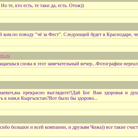
о те, кто есть, те таки да, есть. Отож))
ой ком.по поводу "чё за Фест". Следующий будет в Краснодаре, ч
ex.ru
щаешься снова в этот замечательный вечер...Фотографии нереал
лаевич,вы прекрасно выглядите!!Дай Бог Вам здоровья и ду
ть к нам,в Кыргызстан?Вот было бы здорово...
бо большое и всей компании, и друзьям Чижа)) все такие счаст