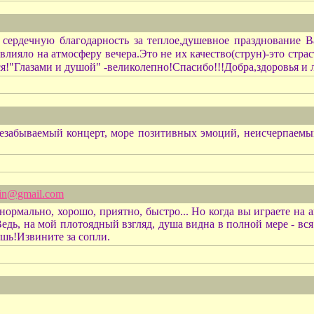
сердечную благодарность за теплое,душевное празднование 
лияло на атмосферу вечера.Это не их качество(струн)-это стра
ся!"Глазами и душой" -великолепно!Спасибо!!!Добра,здоровья и 
езабываемый концерт, море позитивных эмоций, неисчерпаемы
in@gmail.com
ормально, хорошо, приятно, быстро... Но когда вы играете на ак
едь, на мой плотоядный взгляд, душа видна в полной мере - вся э
ешь!Извините за сопли.