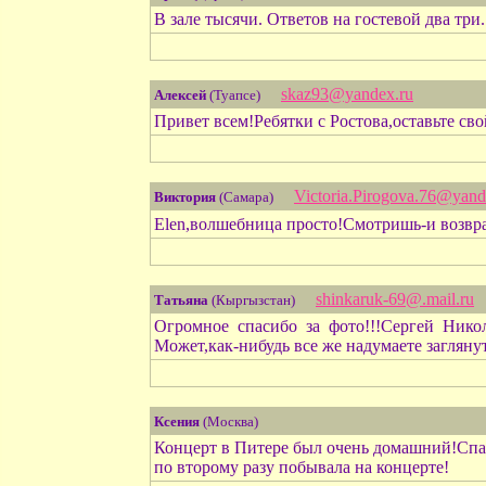
В зале тысячи. Ответов на гостевой два три. Н
skaz93@yandex.ru
Алексей
(Туапсе)
Привет всем!Ребятки с Ростова,оставьте св
Victoria.Pirogova.76@yand
Виктория
(Самара)
Еlen,волшебница просто!Смотришь-и возвра
shinkaruk-69@.mail.ru
Татьяна
(Кыргызстан)
Огромное спасибо за фото!!!Сергей Нико
Может,как-нибудь все же надумаете загляну
Ксения
(Москва)
Концерт в Питере был очень домашний!Спаси
по второму разу побывала на концерте!