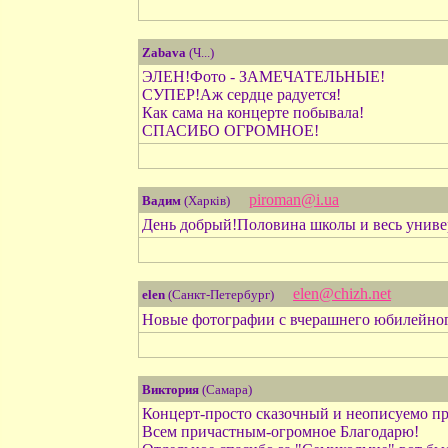
Zabava
(Ч...)
ЭЛЕН!Фото - ЗАМЕЧАТЕЛЬНЫЕ!
СУПЕР!Аж сердце радуется!
Как сама на концерте побывала!
СПАСИБО ОГРОМНОЕ!
piroman@i.ua
Вадим
(Харків)
День добрый!Половина школы и весь униве
elen@chizh.net
elen
(Санкт-Петербург)
Новые фотографии с вчерашнего юбилейног
Виктория
(Самара)
Концерт-просто сказочный и неописуемо пр
Всем причастным-огромное Благодарю!