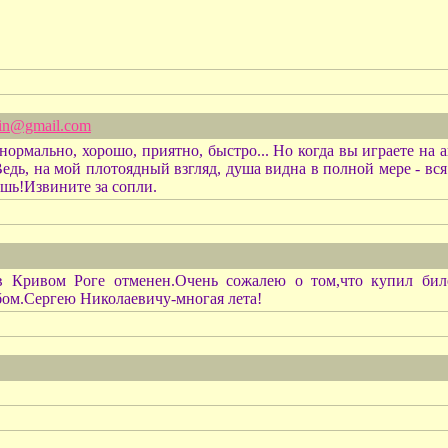
in@gmail.com
ормально, хорошо, приятно, быстро... Но когда вы играете на ак
едь, на мой плотоядный взгляд, душа видна в полной мере - вся э
ешь!Извините за сопли.
в Кривом Роге отменен.Очень сожалею о том,что купил би
бом.Сергею Николаевичу-многая лета!