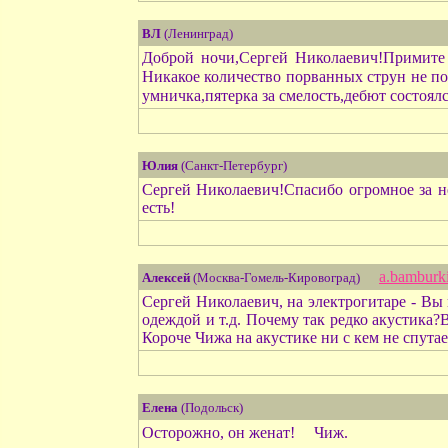
ВЛ
(Ленинград)
Доброй ночи,Сергей Николаевич!Примите 
Никакое количество порванных струн не пов
умничка,пятерка за смелость,дебют состоял
Юлия
(Санкт-Петербург)
Сергей Николаевич!Спасибо огромное за н
есть!
a.bamburk
Алексей
(Москва-Гомель-Кировоград)
Сергей Николаевич, на электрогитаре - Вы н
одеждой и т.д. Почему так редко акустика?В
Короче Чижа на акустике ни с кем не спута
Елена
(Подольск)
Осторожно, он женат!
Чиж.