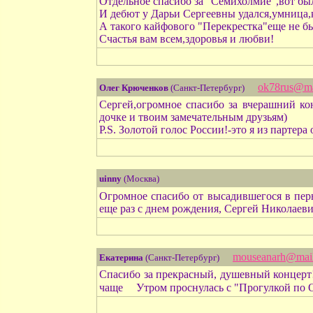
Отдельное спасибо за "Семихолмие",вот бы
И дебют у Дарьи Сергеевны удался,умница,
А такого кайфового "Перекрестка"еще не бы
Счастья вам всем,здоровья и любви!
ok78rus@ma
Олег Крюченков
(Санкт-Петербург)
Сергей,огромное спасибо за вчерашний ко
дочке и твоим замечательным друзьям)
P.S. Золотой голос России!-это я из партера 
uinny
(Москва)
Огромное спасибо от высадившегося в пе
еще раз с днем рождения, Сергей Николаеви
mouseanarh@mail
Екатерина
(Санкт-Петербург)
Спасибо за прекрасный, душевный концерт!О
чаще
Утром проснулась с "Прогулкой по О