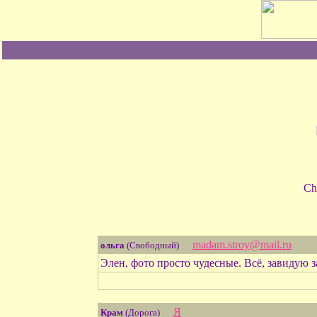
Ch
madam.stroy@mail.ru
ольга
(Свободный)
Элен, фото просто чудесные. Всё, завидую
Я
Крам
(Дорога)