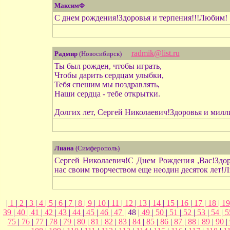
МаксимФ
С днем рождения!Здоровья и терпения!!!Любим!
radmik@list.ru
Радмир
(Новосибирск)
Ты был рожден, чтобы играть,
Чтобы дарить сердцам улыбки,
Тебя спешим мы поздравлять,
Наши сердца - тебе открытки.
Долгих лет, Сергей Николаевич!Здоровья и мил
Лиана
(Симферополь)
Сергей Николаевич!С Днем Рождения ,Вас!Здоро
нас своим творчеством еще неодин десяток лет!
|
1
|
2
|
3
|
4
|
5
|
6
|
7
|
8
|
9
|
10
|
11
|
12
|
13
|
14
|
15
|
16
|
17
|
18
|
1
39
|
40
|
41
|
42
|
43
|
44
|
45
|
46
|
47
| 48 |
49
|
50
|
51
|
52
|
53
|
54
|
5
75
|
76
|
77
|
78
|
79
|
80
|
81
|
82
|
83
|
84
|
85
|
86
|
87
|
88
|
89
|
90
|