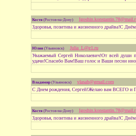
Igoshin.konstantin.78@mail.r
Костя
(Ростов-на-Дону)
Здоровья, позитива и жизненного драйва!С Днё
Julia_L@e1.ru
Юлия
(Ульяновск)
Уважаемый Сергей Николаевич!От всей души по
удачи!Спасибо Вам!Ваш голос и Ваши песни иног
vlasah@gmail.com
Владимир
(Ульяновск)
С Днем рождения, Сергей!Желаю вам ВСЕГО 
Igoshin.konstantin.78@mail.r
Костя
(Ростов-на-Дону)
Здоровья, позитива и жизненного драйва!С Днё