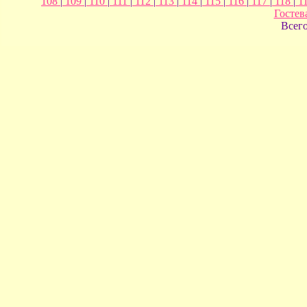
108
|
109
|
110
|
111
|
112
|
113
|
114
|
115
|
116
|
117
|
118
|
1
Гостев
Всег