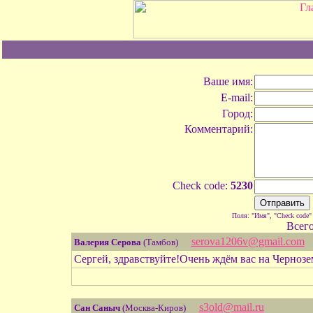
Ваше имя:
E-mail:
Город:
Комментарий:
Check code:
5230
Поля: "Имя", "Check code"
Всег
serova1206v@gmail.com
Валерия Серова
(Тамбов)
Сергей, здравствуйте!Очень ждём вас на Чернозе
s3old@mail.ru
Сан Саныч
(Москва-Киров)