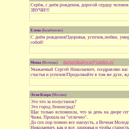
Серёж, с днём рождения, дорогой сердцу человек
ЗВУЧИ!!!
Елена
(Балабаново)
С днём рождения!Здоровья, успехов,любви, уми
собой!
darjapi4kalowa@yandex.ru
Маша
(Вологда)
Уважаемый Сергей Николаевич, поздравляю вас 
счастья и успехов!Продолжайте в том же духе, ж
Леля-Клара
(Москва)
Это что за полустанок?
Это город Ленинград?
Щас только вспомнила, что за день на дворе сег
Чижа. Прошла на "отлично".
До сих пор помню все наизусть, а Вечная Молод
Николаевич, как и все, здоровья и чтобы старос