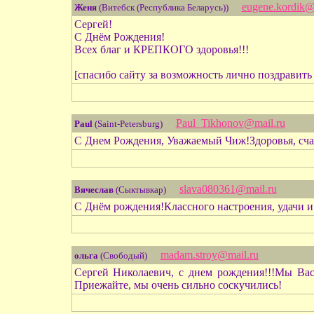
eugene.kordik
Женя
(Витебск (Республика Беларусь))
Сергей!
С Днём Рождения!
Всех благ и КРЕПКОГО здоровья!!!
[спасибо сайту за возможность лично поздравить 
Paul_Tikhonov@mail.ru
Paul
(Saint-Petersburg)
С Днем Рождения, Уважаемый Чиж!Здоровья, сча
slava080361@mail.ru
Вячеслав
(Сыктывкар)
С Днём рождения!Классного настроения, удачи и 
madam.stroy@mail.ru
ольга
(Свободый)
Сергей Николаевич, с днем рождения!!!Мы Вас 
Приежайте, мы очень сильно соскучились!