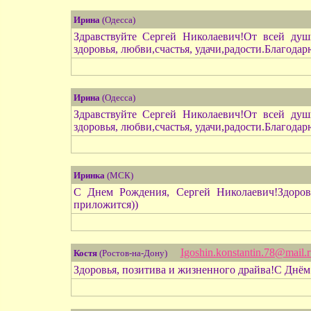
Ирина
(Одесса)
Здравствуйте Сергей Николаевич!От всей ду
здоровья, любви,счастья, удачи,радости.Благода
Ирина
(Одесса)
Здравствуйте Сергей Николаевич!От всей ду
здоровья, любви,счастья, удачи,радости.Благода
Иринка
(МСК)
С Днем Рождения, Сергей Николаевич!Здоровь
приложится))
Igoshin.konstantin.78@mail.r
Костя
(Ростов-на-Дону)
Здоровья, позитива и жизненного драйва!С Днё