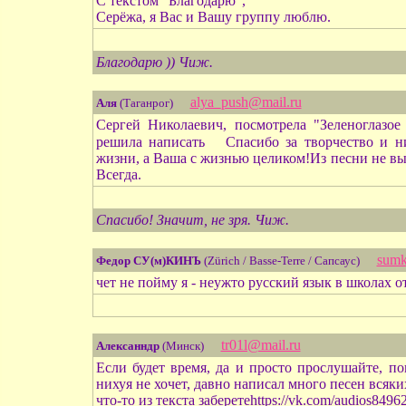
С текстом "Благодарю",
Серёжа, я Вас и Вашу группу люблю.
Благодарю )) Чиж.
alya_push@mail.ru
Аля
(Таганрог)
Сергей Николаевич, посмотрела "Зеленоглазое
решила написать
Спасибо за творчество и ни
жизни, а Ваша с жизнью целиком!Из песни не в
Всегда.
Спасибо! Значит, не зря. Чиж.
sumk
Федор СУ(м)КИНЪ
(Zürich / Basse-Terre / Сапсаус)
чет не пойму я - неужто русский язык в школах 
tr01l@mail.ru
Алексанндр
(Минск)
Если будет время, да и просто прослушайте, по
нихуя не хочет, давно написал много песен всяки
что-то из текста заберетеhttps://vk.com/audios84