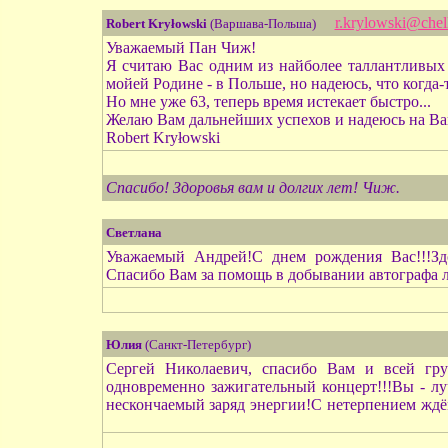
r.krylowski@chell
Robert Kryłowski
(Варшава-Польша)
Уважаемый Пан Чиж!
Я считаю Вас одним из найболее таллантливых 
мойей Родине - в Польше, но надеюсь, что когда-
Но мне уже 63, теперь время истекает быстро...
Желаю Вам дальнейших успехов и надеюсь на В
Robert Kryłowski
Спасибо! Здоровья вам и долгих лет! Чиж.
Светлана
Уважаемый Андрей!С днем рождения Вас!!!Здо
Спасибо Вам за помощь в добывании автографа л
Юлия
(Санкт-Петербург)
Сергей Николаевич, спасибо Вам и всей гру
одновременно зажигательный концерт!!!Вы - лу
нескончаемый заряд энергии!С нетерпением ждё