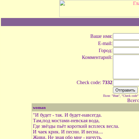
Ваше имя:
E-mail:
Город:
Комментарий:
Check code:
7332
Поля: "Имя", "Check code"
Всег
woman
"И будет - так. И будет-навсегда.
Там,под мостами-невская вода,
Где звёзды пьёт короткий всплеск весла.
И чаек крик. И песни. И весна....
Живи. Не зная обо мне - ничуть,