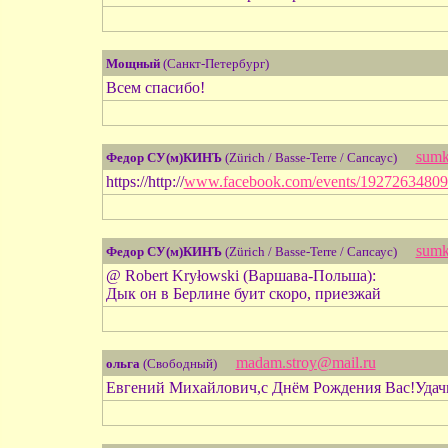
Мощный
(Санкт-Петербург)
Всем спасибо!
sumk
Федор СУ(м)КИНЪ
(Zürich / Basse-Terre / Сапсаус)
https://http://
www.facebook.com/events/19272634809
sumk
Федор СУ(м)КИНЪ
(Zürich / Basse-Terre / Сапсаус)
@ Robert Kryłowski (Варшава-Польша):
Дык он в Берлине буит скоро, приезжай
madam.stroy@mail.ru
ольга
(Свободный)
Евгений Михайлович,с Днём Рождения Вас!Удачи