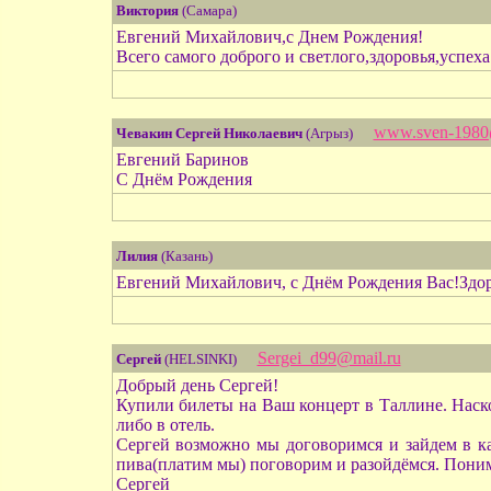
Виктория
(Самара)
Евгений Михайлович,с Днем Рождения!
Всего самого доброго и светлого,здоровья,успеха
www.sven-1980
Чевакин Сергей Николаевич
(Агрыз)
Евгений Баринов
С Днём Рождения
Лилия
(Казань)
Евгений Михайлович, с Днём Рождения Вас!Здоро
Sergei_d99@mail.ru
Сергей
(HELSINKI)
Добрый день Сергей!
Купили билеты на Ваш концерт в Таллине. Наск
либо в отель.
Сергей возможно мы договоримся и зайдем в к
пива(платим мы) поговорим и разойдёмся. Поним
Сергей