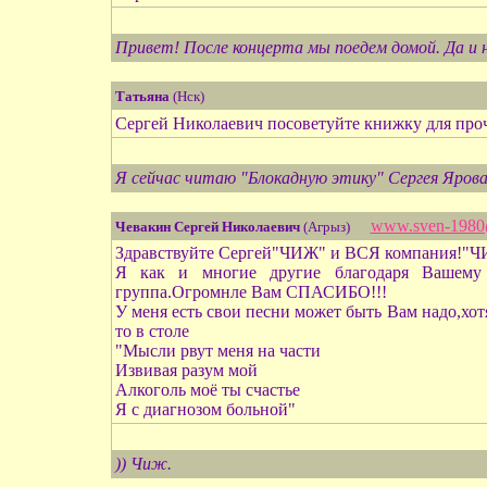
Привет! После концерта мы поедем домой. Да и н
Татьяна
(Нск)
Сергей Николаевич посоветуйте книжку для проч
Я сейчас читаю "Блокадную этику" Сергея Ярова
www.sven-1980
Чевакин Сергей Николаевич
(Агрыз)
Здравствуйте Сергей"ЧИЖ" и ВСЯ компания!"Ч
Я как и многие другие благодаря Вашему т
группа.Огромнле Вам СПАСИБО!!!
У меня есть свои песни может быть Вам надо,хотя
то в столе
"Мысли рвут меня на части
Извивая разум мой
Алкоголь моё ты счастье
Я с диагнозом больной"
)) Чиж.