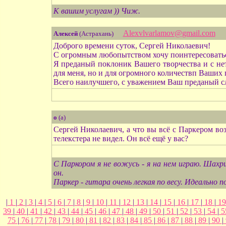
К вашим услугам )) Чиж.
Alexvlvarlamov@gmail.com
Алексей
(Астрахань)
Доброго времени суток, Сергей Николаевич!
С огромным любопытством хочу поинтересоваться
Я преданый поклоник Вашего творчества и с нет
для меня, но и для огромного количествп Ваших
Всего наилучшего, с уважением Ваш преданый с
о
(а)
Сергей Николаевич, а что вы всё с Паркером в
телекстера не видел. Он всё ещё у вас?
С Паркором я не вожусь - я на нем играю. Шахр
он.
Паркер - гитара очень легкая по весу. Идеально 
|
1
|
2
|
3
|
4
|
5
|
6
|
7
|
8
|
9
|
10
|
11
|
12
|
13
|
14
|
15
|
16
|
17
|
18
|
1
39
|
40
|
41
|
42
|
43
|
44
|
45
|
46
|
47
|
48
|
49
|
50
|
51
|
52
|
53
|
54
|
5
75
|
76
|
77
|
78
|
79
|
80
|
81
|
82
|
83
|
84
|
85
|
86
|
87
|
88
|
89
|
90
|