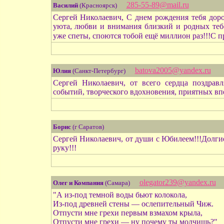
285-55-89@mail.ru
Василий
(Красноярск)
Сергей Николаевич, С днем рождения тебя доро
уюта, любви и внимания близкий и родных теб
уже спеты, споются тобой ещё миллион раз!!!
batova2005@yandex.ru
Юлия
(Санкт-Петербург)
Сергей Николаевич, от всего сердца поздрав
событий, творческого вдохновения, приятных впе
Борис
(г Саратов)
Сергей Николаевич, от души с Юбилеем!!!Долгие
руку!!!
olegator239@yandex.ru
Олег и Компания
(Самара)
"А из-под темной воды бьют колокола,
Из-под древней стены — ослепительный Чиж.
Отпусти мне грехи первым взмахом крыла,
Отпусти мне грехи — ну почему ты молчишь?"