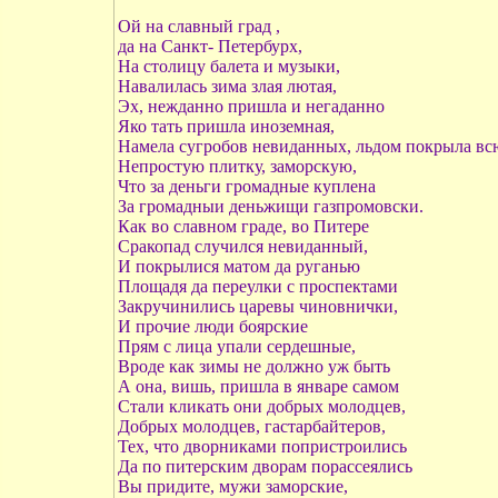
Ой на славный град ,
да на Санкт- Петербурх,
На столицу балета и музыки,
Навалилась зима злая лютая,
Эх, нежданно пришла и негаданно
Яко тать пришла иноземная,
Намела сугробов невиданных, льдом покрыла всю
Непростую плитку, заморскую,
Что за деньги громадные куплена
За громадныи деньжищи газпромовски.
Как во славном граде, во Питере
Сракопад случился невиданный,
И покрылися матом да руганью
Площадя да переулки с проспектами
Закручинились царевы чиновнички,
И прочие люди боярские
Прям с лица упали сердешные,
Вроде как зимы не должно уж быть
А она, вишь, пришла в январе самом
Стали кликать они добрых молодцев,
Добрых молодцев, гастарбайтеров,
Тех, что дворниками попристроились
Да по питерским дворам порассеялись
Вы придите, мужи заморские,