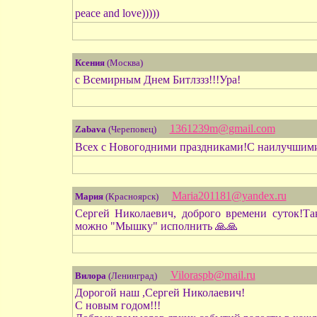
peace and love)))))
Ксения
(Москва)
с Всемирным Днем Битлззз!!!Ура!
1361239m@gmail.com
Zabava
(Череповец)
Всех с Новогодними праздниками!С наилучшими 
Maria201181@yandex.ru
Мария
(Красноярск)
Сергей Николаевич, доброго времени суток!Так
можно "Мышку" исполнить 🙏🙏
Viloraspb@mail.ru
Вилора
(Ленинград)
Дорогой наш ,Сергей Николаевич!
С новым годом!!!