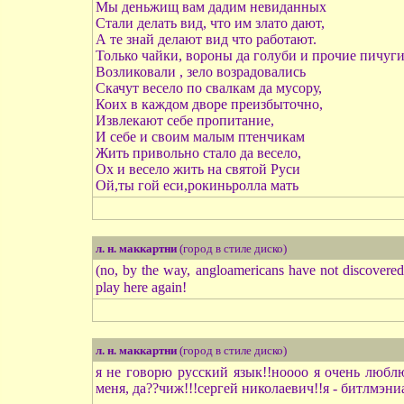
Мы деньжищ вам дадим невиданных
Стали делать вид, что им злато дают,
А те знай делают вид что работают.
Только чайки, вороны да голуби и прочие пичуг
Возликовали , зело возрадовались
Скачут весело по свалкам да мусору,
Коих в каждом дворе преизбыточно,
Извлекают себе пропитание,
И себе и своим малым птенчикам
Жить привольно стало да весело,
Ох и весело жить на святой Руси
Ой,ты гой еси,рокиньролла мать
л. н. маккартни
(город в стиле диско)
(no, by the way, angloamericans have not discovered
play here again!
л. н. маккартни
(город в стиле диско)
я не говорю русский язык!!ноооо я очень любл
меня, да??чиж!!!сергей николаевич!!я - битлмэниак