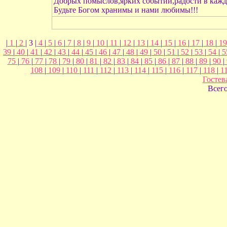
Добрых помыслов,ярких событий,радости в каждый
Будьте Богом хранимы и нами любимы!!!
|
1
|
2
| 3 |
4
|
5
|
6
|
7
|
8
|
9
|
10
|
11
|
12
|
13
|
14
|
15
|
16
|
17
|
18
|
1
39
|
40
|
41
|
42
|
43
|
44
|
45
|
46
|
47
|
48
|
49
|
50
|
51
|
52
|
53
|
54
|
5
75
|
76
|
77
|
78
|
79
|
80
|
81
|
82
|
83
|
84
|
85
|
86
|
87
|
88
|
89
|
90
|
108
|
109
|
110
|
111
|
112
|
113
|
114
|
115
|
116
|
117
|
118
|
1
Гостев
Всег