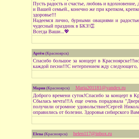
Пусть радость и счастье, любовь и вдохновение, 
и Вашей семьей., конечно же при крепком, крепк
здоровье!!!
Надеемся лично, бурными овациями и радостью
чудесный праздник в БКЗ!👏
Всегда Ваши...💖
Артём
(Красноярск)
Спасибо большое за концерт в Красноярске!!!и
каждой песни!!!С нетерпением жду следующего, 
Maria201181@yandex.ru
Мария
(Красноярск)
Доброго времени суток!Спасибо за концерт в К
Сбылась мечта!!!А еще очень порадовала "Дверь
получили огромное удовольствие!Сергей Никола
оправились от болезни. Здоровья сибирского Вам!
helen117@inbox.ru
Elena
(Красноярск)