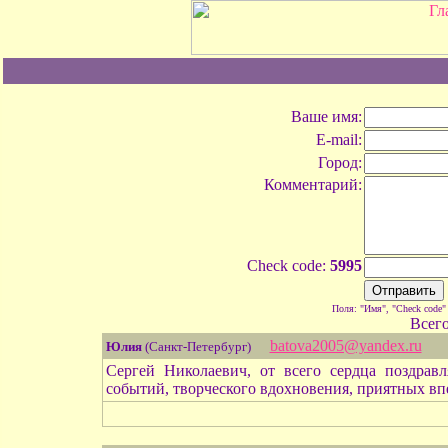
Ваше имя:
E-mail:
Город:
Комментарий:
Check code:
5995
Поля: "Имя", "Check code"
Всег
batova2005@yandex.ru
Юлия
(Санкт-Петербург)
Сергей Николаевич, от всего сердца поздрав
событий, творческого вдохновения, приятных впе