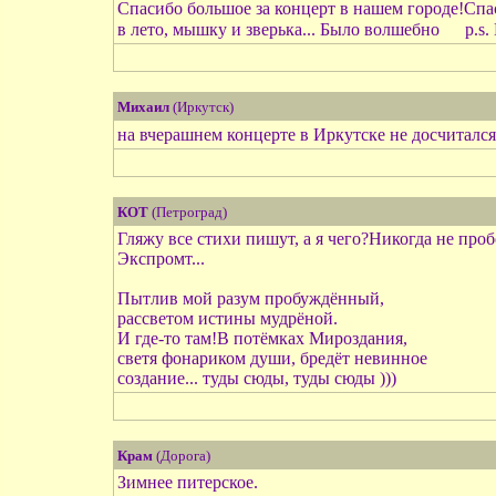
Спасибо большое за концерт в нашем городе!Спа
в лето, мышку и зверька... Было волшебно
p.s.
Михаил
(Иркутск)
на вчерашнем концерте в Иркутске не досчитался 
КОТ
(Петроград)
Гляжу все стихи пишут, а я чего?Никогда не проб
Экспромт...
Пытлив мой разум пробуждённый,
рассветом истины мудрёной.
И где-то там!В потёмках Мироздания,
светя фонариком души, бредёт невинное
создание... туды сюды, туды сюды )))
Крам
(Дорога)
Зимнее питерское.