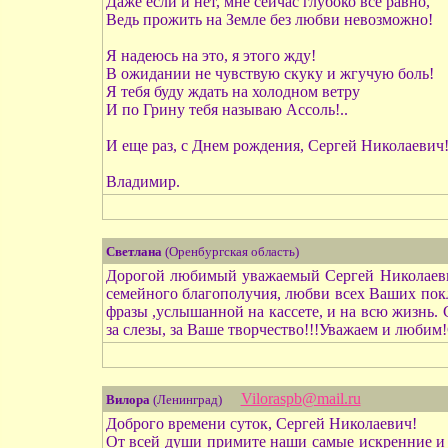
Даже если и нет, мне сейчас глубоко все равно,
Ведь прожить на Земле без любви невозможно!
Я надеюсь на это, я этого жду!
В ожидании не чувствую скуку и жгучую боль!
Я тебя буду ждать на холодном ветру
И по Грину тебя называю Ассоль!..
И еще раз, с Днем рождения, Сергей Николаевич
Владимир.
Светлана
(Оренбургская область)
Дорогой любимый уважаемый Сергей Николаевич
семейного благополучия, любви всех Ваших покло
фразы ,услышанной на кассете, и на всю жизнь. С
за слезы, за Ваше творчество!!!Уважаем и любим
Viloraspb@mail.ru
Вилора
(Ленинград)
Доброго времени суток, Сергей Николаевич!
От всей души примите наши самые искренние и 