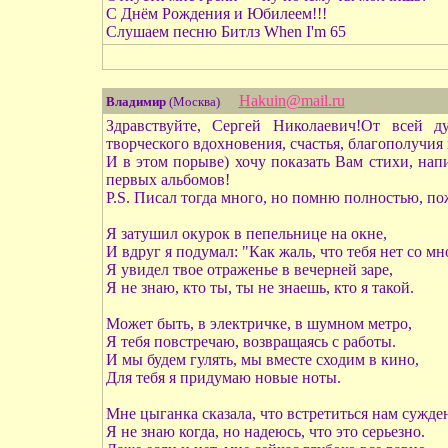
С Днём Рождения и Юбилеем!!!
Слушаем песню Битлз When I'm 65
Hakuin@mail.ru
Владимир
(Москва)
Здравствуйте, Сергей Николаевич!От всей 
творческого вдохновения, счастья, благополучия 
И в этом порыве) хочу показать Вам стихи, нап
первых альбомов!
P.S. Писал тогда много, но помню полностью, пож
Я затушил окурок в пепельнице на окне,
И вдруг я подумал: "Как жаль, что тебя нет со мн
Я увидел твое отраженье в вечерней заре,
Я не знаю, кто ты, ты не знаешь, кто я такой.
Может быть, в электричке, в шумном метро,
Я тебя повстречаю, возвращаясь с работы.
И мы будем гулять, мы вместе сходим в кино,
Для тебя я придумаю новые ноты.
Мне цыганка сказала, что встретиться нам сужде
Я не знаю когда, но надеюсь, что это серьезно.