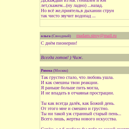
Да,каждый из нас гениален и юн
лет,скажем...(ну ладно) ...назад.
Но всё же,приятель,в дыхании струн
так чисто звучит водопад ...
madam.stroy@mail.ru
ольга
(Своодный)
С днём пионерии!
Всегда готов! ) Чиж.
Римма
(Москва)
Так грустно стало, что любовь ушла.
И как смешны твои реакции.
Я раньше больше пить могла,
И не впадать в отчаянья прострации.
Ты как всегда далёк, как Божий день.
От этого мне и смешно и грустно.
Ты ни такой уж странный старый пень...
Всего лишь, жертва нового искусства.