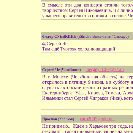
В смысле эти два концерта стоили того,
творчеством Сергея Николаевича, и я лично
у вашего правительства опилки в голове. Ч
Федор СУ(м)КИНЪ
(Zürich / Basse-Terre / Сапсаус)
@Сергей Че:
Там ещё Тургояк холоднющщщщий!
Sergey_Che@74.ru
Сергей Че
(Челябинск)
В г. Миассе (Челябинская область) на т
открылось в пятницу, 9 июня, а в субботу
слушать авторские песни из разных регио
Екатеринбурга, Уфы, Кирова, Томска, Арха
Ильменки стал Сергей Чиграков (Чиж), кот
yaro2005@ukr.net
Ярослав
(Харьков)
Не понимаю... Ждём в Харькове три года, на
результат - гарантированный запрет на въе