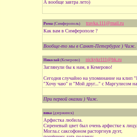
А вообще завтра лето)
travka.111@mail.ru
Рома
(Симферополь)
Как вам в Симферополе ?
Вообще-то мы в Санкт-Петербурге ) Чиж.
nickykr111@bk.ru
Николай
(Кемерово)
Заглянули бы к нам, в Кемерово!
Сегодня случайно на упоминание на клип "
"Хочу чаю" и "Мой друг..." с Маргулисом на 
При первой оказии ) Чиж.
вика
(дзержинск)
Арфистка любила.
Сиреневый цвет был очень арфистке к лицу
Могла.с саксофоном расторгнув дуэт,
пощёчину дать подлецу.