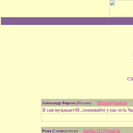
Ch
fffirsof@mail.ru
Александр Фирсов
(Москва)
Я сам музыкант!И...понимайте у нас есть Ча
travka.111@mail.ru
Рома
(Симферополь)