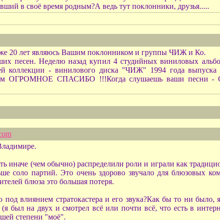
авший в своё время родным?А ведь тут поклонники, друзья.....
 Уже 20 лет являюсь Вашим поклонником и группы ЧИЖ и Ко.
ших песен. Неделю назад купил 4 студийных виниловых альбо
й коллекции - винилового диска "ЧИЖ" 1994 года выпуска у
м всем ОГРОМНОЕ СПАСИБО !!!Когда слушаешь ваши песни
.com
Владимире.
ть иначе (чем обычно) распределили роли и играли как традици
льше соло партий. Это очень здорово звучало для блюзовых к
ителей блюза это большая потеря.
 под влиянием стратокастера и его звука?Как бы то ни было, 
я был на двух и смотрел всё или почти всё, что есть в интерне
ьшей степени "моё".