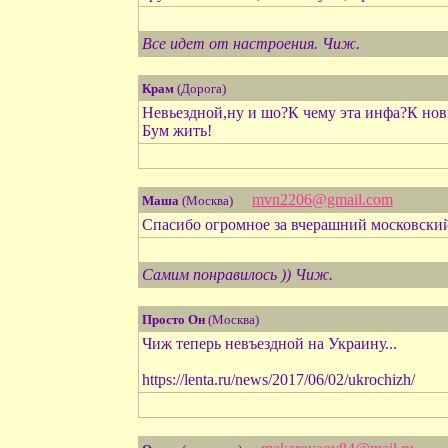
Все идет от настроения. Чиж.
Крам
(Дорога)
Невьездной,ну и шо?К чему эта инфа?К новы
Бум жить!
mvn2206@gmail.com
Маша
(Москва)
Спасибо огромное за вчерашний московский 
Самим понравилось )) Чиж.
Просто Он
(Москва)
Чиж теперь невъездной на Украину...
https://lenta.ru/news/2017/06/02/ukrochizh/