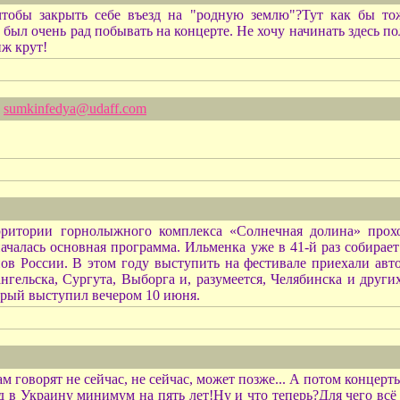
чтобы закрыть себе въезд на "родную землю"?Тут как бы т
 был очень рад побывать на концерте. Не хочу начинать здесь по
иж крут!
sumkinfedya@udaff.com
ерритории горнолыжного комплекса «Солнечная долина» про
 началась основная программа. Ильменка уже в 41-й раз собирае
нов России. В этом году выступить на фестивале приехали авт
нгельска, Сургута, Выборга и, разумеется, Челябинска и друг
орый выступил вечером 10 июня.
м говорят не сейчас, не сейчас, может позже... А потом концер
зд в Украину минимум на пять лет!Ну и что теперь?Для чего вс