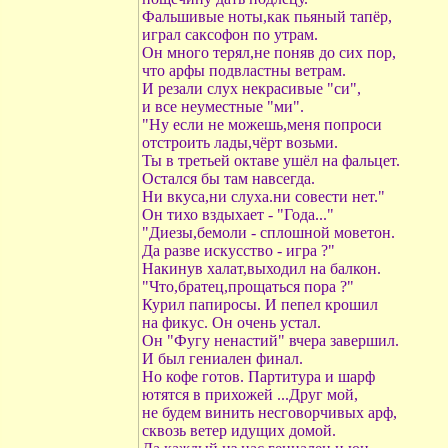
Фальшивые ноты,как пьяный тапёр,
играл саксофон по утрам.
Он много терял,не поняв до сих пор,
что арфы подвластны ветрам.
И резали слух некрасивые "си",
и все неуместные "ми".
"Ну если не можешь,меня попроси
отстроить лады,чёрт возьми.
Ты в третьей октаве ушёл на фальцет.
Остался бы там навсегда.
Ни вкуса,ни слуха.ни совести нет."
Он тихо вздыхает - "Года..."
"Диезы,бемоли - сплошной моветон.
Да разве искусство - игра ?"
Накинув халат,выходил на балкон.
"Что,братец,прощаться пора ?"
Курил папиросы. И пепел крошил
на фикус. Он очень устал.
Он "Фугу ненастий" вчера завершил.
И был гениален финал.
Но кофе готов. Партитура и шарф
ютятся в прихожей ...Друг мой,
не будем винить несговорчивых арф,
сквозь ветер идущих домой.