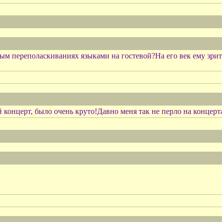
м переполаскиваниях языками на гостевой?На его век ему зрите
концерт, было очень круто!Давно меня так не перло на концерта