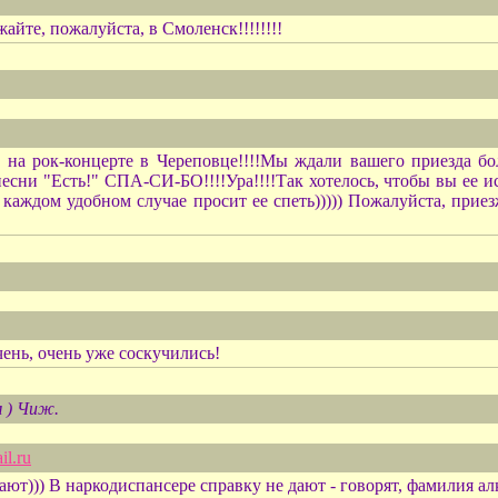
йте, пожалуйста, в Смоленск!!!!!!!!
 на рок-концерте в Череповце!!!!Мы ждали вашего приезда бо
песни "Есть!" СПА-СИ-БО!!!!Ура!!!!Так хотелось, чтобы вы ее 
каждом удобном случае просит ее спеть))))) Пожалуйста, приез
чень, очень уже соскучились!
м ) Чиж.
l.ru
ают))) В наркодиспансере справку не дают - говорят, фамилия алк