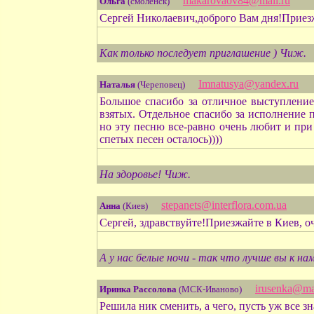
makarovaov84@mail.ru
Ольга
(смоленск)
Сергей Николаевич,доброго Вам дня!Приезжа
Как только последует приглашение ) Чиж.
Imnatusya@yandex.ru
Наталья
(Череповец)
Большое спасибо за отличное выступление
взятых. Отдельное спасибо за исполнение 
но эту песню все-равно очень любит и при 
спетых песен осталось))))
На здоровье! Чиж.
stepanets@interflora.com.ua
Анна
(Киев)
Сергей, здравствуйте!Приезжайте в Киев, о
А у нас белые ночи - так что лучше вы к на
irusenka@mai
Иринка Рассолова
(МСК-Иваново)
Решила ник сменить, а чего, пусть уж все зн