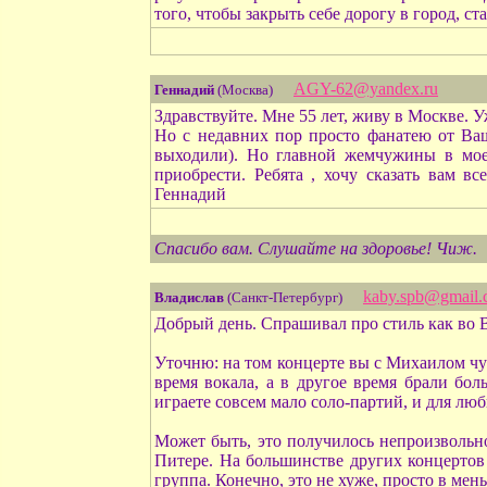
того, чтобы закрыть себе дорогу в город, ст
AGY-62@yandex.ru
Геннадий
(Москва)
Здравствуйте. Мне 55 лет, живу в Москве.
Но с недавних пор просто фанатею от Ва
выходили). Но главной жемчужины в мое
приобрести. Ребята , хочу сказать ва
Геннадий
Спасибо вам. Слушайте на здоровье! Чиж.
kaby.spb@gmail
Владислав
(Санкт-Петербург)
Добрый день. Спрашивал про стиль как во 
Уточню: на том концерте вы с Михаилом чу
время вокала, а в другое время брали бо
играете совсем мало соло-партий, и для люб
Может быть, это получилось непроизвольно
Питере. На большинстве других концертов (
группа. Конечно, это не хуже, просто в мен