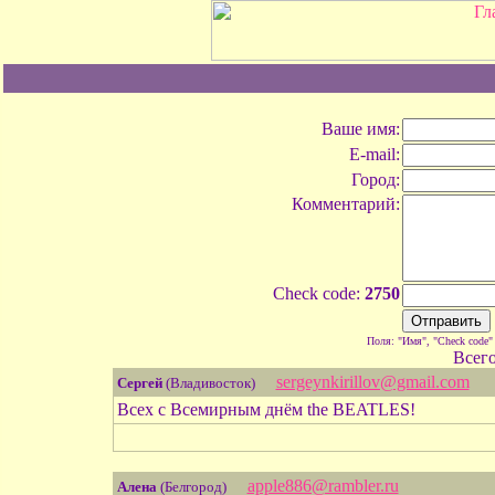
Ваше имя:
E-mail:
Город:
Комментарий:
Check code:
2750
Поля: "Имя", "Check code"
Всег
sergeynkirillov@gmail.com
Сергей
(Владивосток)
Всех с Всемирным днём the BEATLES!
apple886@rambler.ru
Алена
(Белгород)