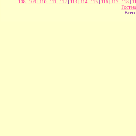
108
|
109
|
110
|
111
|
112
|
113
|
114
|
115
|
116
|
117
|
118
|
1
Гостев
Всег