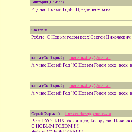
Виктория
(Самара)
И у нас Новый Год!С Праздником всех
Светлана
Ребята, С Новым годом всех!Сергей Николаевич, 
madam.stroy@mail.ru
ольга
(Свободный)
А у нас Новый Год )!С Новым Годом всех, всех, в
madam.stroy@mail.ru
ольга
(Свободный)
А у нас Новый Год )!С Новым Годом всех, всех, в
foreverblues@yandex.ru
Серый
(Харьков)
Всех РУССКИХ Украинцев, Белорусов, Новоросо
С НОВЫМ ГОДОМ!!!!!
ЧиЖ & С* FOREVER!!!!!