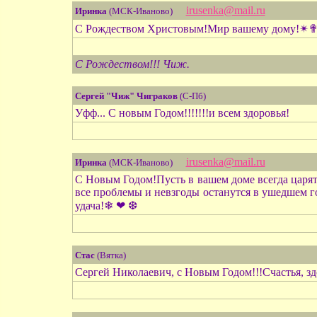
irusenka@mail.ru
Иринка
(МСК-Иваново)
С Рождеством Христовым!Мир вашему дому!✴
С Рождеством!!! Чиж.
Сергей "Чиж" Чиграков
(С-Пб)
Уфф... С новым Годом!!!!!!!и всем здоровья!
irusenka@mail.ru
Иринка
(МСК-Иваново)
С Новым Годом!Пусть в вашем доме всегда царят
все проблемы и невзгоды останутся в ушедшем го
удача!❄ ❤ ❆
Стас
(Вятка)
Сергей Николаевич, с Новым Годом!!!Счастья, зд