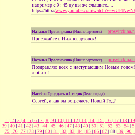
например с 9 : 45 ну вы же слышите.....
https://http://
www.youtube.com/watch?v=wUPtNwN
prosvirckina.
Наталья Просвиркина
(Нижневартовск)
Приезжайте в Нижневартовск!
prosvirckina.
Наталья Просвиркина
(Нижневартовск)
Поздравляю всех с наступающим Новым годом!Ж
любите!
Настёна Тридцать и 1 годик
(Зеленоград)
Сергей, а как вы встречаете Новый Год?
|
1
|
2
|
3
|
4
|
5
|
6
|
7
|
8
|
9
|
10
|
11
|
12
|
13
|
14
|
15
|
16
|
17
|
18
|
1
39
|
40
|
41
|
42
|
43
|
44
|
45
|
46
|
47
|
48
|
49
|
50
|
51
|
52
|
53
|
54
|
5
75
|
76
|
77
|
78
|
79
|
80
|
81
|
82
|
83
|
84
|
85
|
86
|
87
| 88 |
89
|
90
|