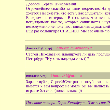
Дорогой Сергей Николаевич!
Огромнейшее спасибо за ваше творчество!На д
хочется вам сказать, что есть у вас слушатели, 
В одном из интервью Вы сказали, что песни,
популярными как те, которые сочиняются "шутя
незаслуженно не получают внимания слушателей
Еще раз большущее СПАСИБО!Мы вас очень люби
dan-kurilov@yandex.ru
Даниил К.
(Питер)
Сергей Николаевич, планируете ли дать послуша
Петербурге?Ну хоть надежда есть )) ?
Dunaev84@mail.ru
Виталя
(Омск)
Здравствуйте, Сергей!Смотрю на ютубе запись 
имеется к вам вопрос: не могли бы вы написать
играете без слов (подсвистывая)?
Название автора: Берт Кемпферт. Имя песни: "Str