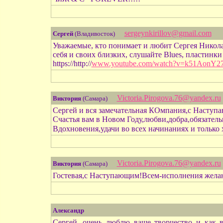
sergeynkirillov@gmail.com
Сергей
(Владивосток)
Уважаемые, кто понимает и любит Сергея Никол
себя и своих близких, слушайте Blues, пластинк
https://http://
www.youtube.com/watch?v=k51AonY2
Victoria.Pirogova.76@yandex.ru
Виктория
(Самара)
Сергей и вся замечательная КОмпания,с Наступ
Счастья вам в Новом Году,любви,добра,обязатель
Вдохновения,удачи во всех начинаниях и только
Victoria.Pirogova.76@yandex.ru
Виктория
(Самара)
Гостевая,с Наступающим!Всем-исполнения жела
Александр
Сергей, очень люблю ваше творчество и как в