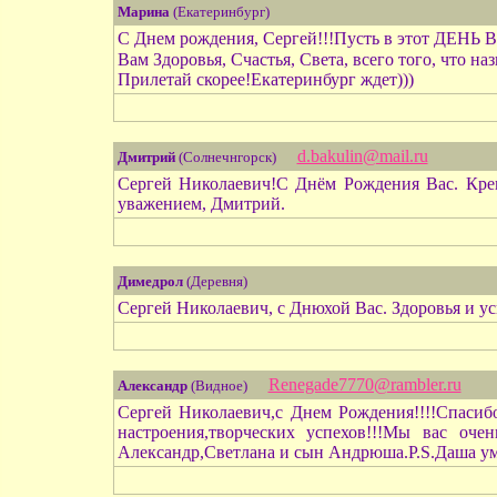
Марина
(Екатеринбург)
С Днем рождения, Сергей!!!Пусть в этот ДЕНЬ В
Вам Здоровья, Счастья, Света, всего того, что 
Прилетай скорее!Екатеринбург ждет)))
d.bakulin@mail.ru
Дмитрий
(Солнечнгорск)
Сергей Николаевич!С Днём Рождения Вас. Креп
уважением, Дмитрий.
Димедрол
(Деревня)
Сергей Николаевич, с Днюхой Вас. Здоровья и ус
Renegade7770@rambler.ru
Александр
(Видное)
Сергей Николаевич,с Днем Рождения!!!!Спасибо
настроения,творческих успехов!!!Мы вас оче
Александр,Светлана и сын Андрюша.P.S.Даша ум