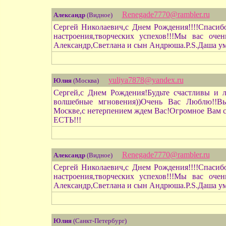
Renegade7770@rambler.ru
Александр
(Видное)
Сергей Николаевич,с Днем Рождения!!!!Спасибо
настроения,творческих успехов!!!Мы вас оче
Александр,Светлана и сын Андрюша.P.S.Даша ум
yuliya7878@yandex.ru
Юлия
(Москва)
Сергей,с Днем Рождения!Будьте счастливы и 
волшебные мгновения))Очень Вас Люблю!!В
Москве,с нетерпением ждем Вас!Огромное Вам с
ЕСТЬ!!!
Renegade7770@rambler.ru
Александр
(Видное)
Сергей Николаевич,с Днем Рождения!!!!Спасибо
настроения,творческих успехов!!!Мы вас оче
Александр,Светлана и сын Андрюша.P.S.Даша ум
Юлия
(Санкт-Петербург)