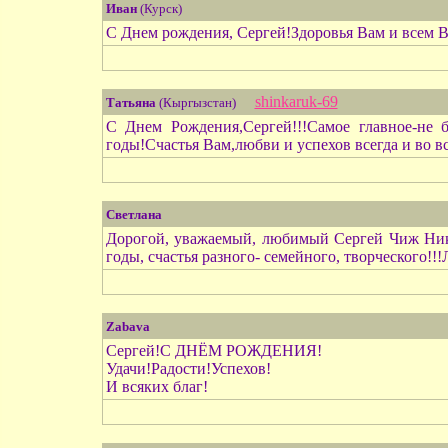
Иван
(Курск)
С Днем рождения, Сергей!Здоровья Вам и всем 
shinkaruk-69
Татьяна
(Кыргызстан)
С Днем Рождения,Сергей!!!Самое главное-не б
годы!Счастья Вам,любви и успехов всегда и во в
Светлана
Дорогой, уважаемый, любимый Сергей Чиж Нико
годы, счастья разного- семейного, творческого!!
Zabava
Сергей!С ДНЁМ РОЖДЕНИЯ!
Удачи!Радости!Успехов!
И всяких благ!