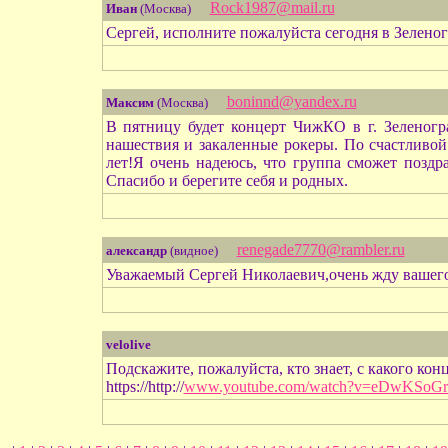
Rock1987@mail.ru
Иван
(Москва)
Сергей, исполните пожалуйста сегодня в Зеленогра
boninnd@yandex.ru
Максим
(Москва)
В пятницу будет концерт ЧижКО в г. Зеленогр
нашествия и закаленные рокеры. По счастливой
лет!Я очень надеюсь, что группа сможет поздр
Спасибо и берегите себя и родных.
renegade7770@rambler.ru
александр
(видное)
Уважаемый Сергей Николаевич,очень жду вашего 
velolive
Подскажите, пожалуйста, кто знает, с какого кон
https://http://
www.youtube.com/watch?v=eDwKSoG