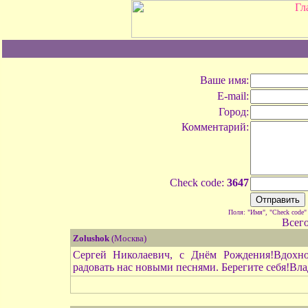
Ваше имя:
E-mail:
Город:
Комментарий:
Check code:
3647
Поля: "Имя", "Check code"
Всег
Zolushok
(Москва)
Сергей Николаевич, с Днём Рождения!Вдохнов
радовать нас новыми песнями. Берегите себя!Вл