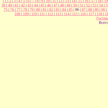
|
1
|
2
|
3
|
4
|
5
|
6
|
7
|
8
|
9
|
10
|
11
|
12
|
13
|
14
|
15
|
16
|
17
|
18
|
1
39
|
40
|
41
|
42
|
43
|
44
|
45
|
46
|
47
|
48
|
49
|
50
|
51
|
52
|
53
|
54
|
5
75
|
76
|
77
|
78
|
79
|
80
|
81
|
82
|
83
|
84
|
85
| 86 |
87
|
88
|
89
|
90
|
108
|
109
|
110
|
111
|
112
|
113
|
114
|
115
|
116
|
117
|
118
|
1
Гостев
Всег