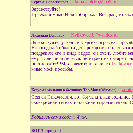
kuba_daleko@mail.ru
Сергей
(Новосибирск)
Здравствуйте!
Проехали мимо Новосибирска... Возвращайтесь, 
Kylikovacrb@yandex.ru
Людмила
(Харовск)
Здравствуйте, у меня к Сергею огромная прось
Вологодской области день рождения и очень охо
поздравьте его в виде видео, он очень любит в
ему 45 лет исполняется, он играет на гитаре и
не откажите!!!Моя электронная почта
kylikovac
мимо моей просьбы...
apolo
Безусый мальчик в ботинках Top Man
(Обломов)
Сергей Николаевич, вот бы узнать как родились 
своевременно и как-то особенно пронзительно. С
Родились сами собой. Чиж.
КОТ
(Петроград)