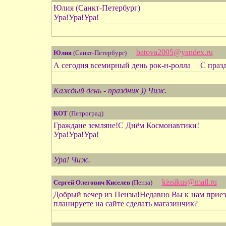
Юлия (Санкт-Петербург)
Ура!Ура!Ура!
batova2005@yandex.ru
Юлия
(Санкт-Петербург)
А сегодня всемирный день рок-н-ролла
С празд
Каждый день - праздник )) Чиж.
КОТ
(Петроград)
Граждане земляне!С Днём Космонавтики!
Ура!Ура!Ура!
Ура! Чиж.
kissikus@mail.ru
Сергей Олегович Киселев
(Пенза)
Добрый вечер из Пензы!Недавно Вы к нам приез
планируете на сайте сделать магазинчик?