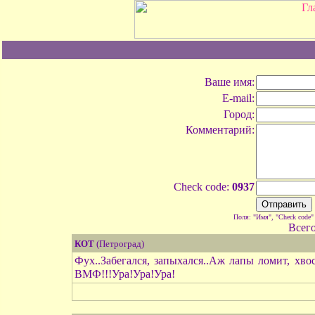
Ваше имя:
E-mail:
Город:
Комментарий:
Check code:
0937
Поля: "Имя", "Check code"
Всег
КОТ
(Петроград)
Фух..Забегался, запыхался..Аж лапы ломит, хв
ВМФ!!!Ура!Ура!Ура!