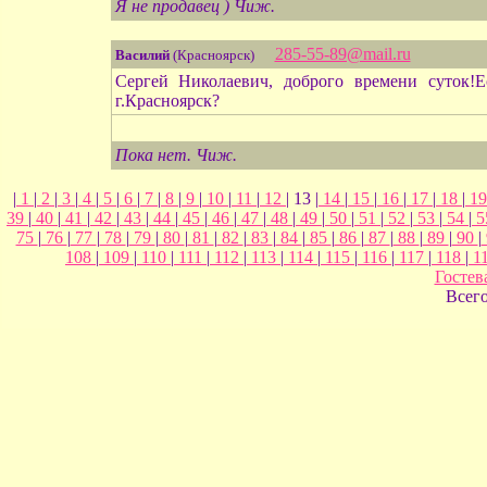
Я не продавец ) Чиж.
285-55-89@mail.ru
Василий
(Красноярск)
Сергей Николаевич, доброго времени суток
г.Красноярск?
Пока нет. Чиж.
|
1
|
2
|
3
|
4
|
5
|
6
|
7
|
8
|
9
|
10
|
11
|
12
| 13 |
14
|
15
|
16
|
17
|
18
|
1
39
|
40
|
41
|
42
|
43
|
44
|
45
|
46
|
47
|
48
|
49
|
50
|
51
|
52
|
53
|
54
|
5
75
|
76
|
77
|
78
|
79
|
80
|
81
|
82
|
83
|
84
|
85
|
86
|
87
|
88
|
89
|
90
|
108
|
109
|
110
|
111
|
112
|
113
|
114
|
115
|
116
|
117
|
118
|
1
Гостев
Всег