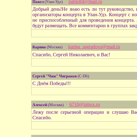
pablo84@mail.ru
Павел
(Улан-Удэ)
Добрый день!Не знаю есть ли тут руководство, 
организаторы концерта в Улан-Удэ. Концерт с 
не приспособленный для проведения концерта.
будут размещать. Все комментарии в группах за
karina_sagradova@mail.ru
Карина
(Москва)
Спасибо, Сергей Николаевич, и Вас!
Сергей "Чиж" Чиграков
(С-Пб)
С Днём Победы!!!
6710@inbox.ru
Алексей
(Москва)
Лежу после серьезной операции и слушаю Вас
Спасибо.