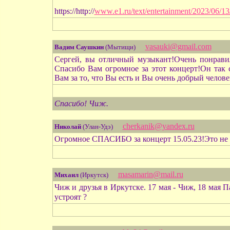
https://http://
www.e1.ru/text/entertainment/2023/06/1
vasauki@gmail.com
Вадим Саушкин
(Мытищи)
Сергей, вы отличный музыкант!Очень понравил
Спасибо Вам огромное за этот концерт!Он так 
Вам за то, что Вы есть и Вы очень добрый челове
Спасибо! Чиж.
cherkanik@yandex.ru
Николай
(Улан-Удэ)
Огромное СПАСИБО за концерт 15.05.23!Это не 
masamarin@mail.ru
Михаил
(Иркутск)
Чиж и друзья в Иркутске. 17 мая - Чиж, 18 мая
устроят ?