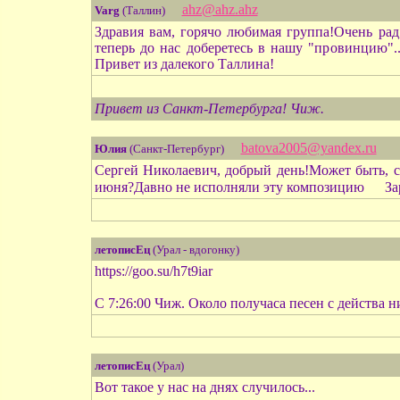
ahz@ahz.ahz
Varg
(Таллин)
Здравия вам, горячо любимая группа!Очень рад,
теперь до нас доберетесь в нашу "провинцию"..
Привет из далекого Таллина!
Привет из Санкт-Петербурга! Чиж.
batova2005@yandex.ru
Юлия
(Санкт-Петербург)
Сергей Николаевич, добрый день!Может быть, с
июня?Давно не исполняли эту композицию
За
летописЕц
(Урал - вдогонку)
https://goo.su/h7t9iar
С 7:26:00 Чиж. Около получаса песен с действа 
летописЕц
(Урал)
Вот такое у нас на днях случилось...