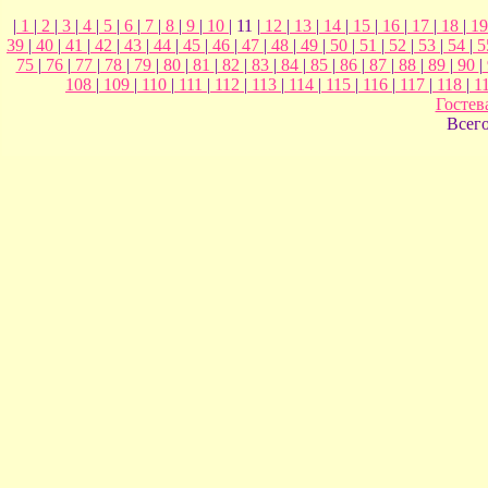
|
1
|
2
|
3
|
4
|
5
|
6
|
7
|
8
|
9
|
10
| 11 |
12
|
13
|
14
|
15
|
16
|
17
|
18
|
1
39
|
40
|
41
|
42
|
43
|
44
|
45
|
46
|
47
|
48
|
49
|
50
|
51
|
52
|
53
|
54
|
5
75
|
76
|
77
|
78
|
79
|
80
|
81
|
82
|
83
|
84
|
85
|
86
|
87
|
88
|
89
|
90
|
108
|
109
|
110
|
111
|
112
|
113
|
114
|
115
|
116
|
117
|
118
|
1
Гостев
Всег