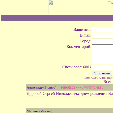
Ваше имя:
E-mail:
Город:
Комментарий:
Check code:
6807
Поля: "Имя", "Check code"
Всег
renegade7770@rambler.ru
Александр
(Видное)
Дорогой Сергей Николаевич,с днем рождения Вас,
Марина
(Москва)