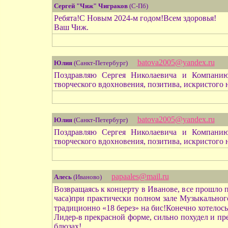
Сергей "Чиж" Чиграков
(С-Пб)
Ребята!С Новым 2024-м годом!Всем здоровья!
Ваш Чиж.
batova2005@yandex.ru
Юлия
(Санкт-Петербург)
Поздравляю Сергея Николаевича и Компанию
творческого вдохновения, позитива, искристого 
batova2005@yandex.ru
Юлия
(Санкт-Петербург)
Поздравляю Сергея Николаевича и Компанию
творческого вдохновения, позитива, искристого 
papaales@mail.ru
Алесь
(Иваново)
Возвращаясь к концерту в Иванове, все прошло п
часа)при практически полном зале Музыкальног
традиционно «18 берез» на бис!Конечно хотелось
Лидер-в прекрасной форме, сильно похудел и пре
блюзах!