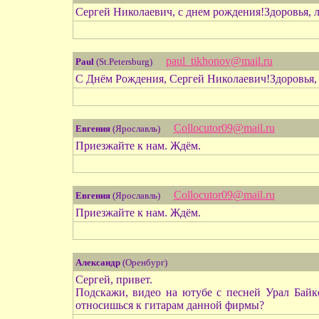
Сергей Николаевич, с днем рождения!Здоровья, 
paul_tikhonov@mail.ru
Paul
(St.Petersburg)
С Днём Рождения, Сергей Николаевич!Здоровья, 
Collocutor09@mail.ru
Евгения
(Ярославль)
Приезжайте к нам. Ждём.
Collocutor09@mail.ru
Евгения
(Ярославль)
Приезжайте к нам. Ждём.
Александр
(Оренбург)
Сергей, привет.
Подскажи, видео на ютубе с песней Урал Байке
относишься к гитарам данной фирмы?