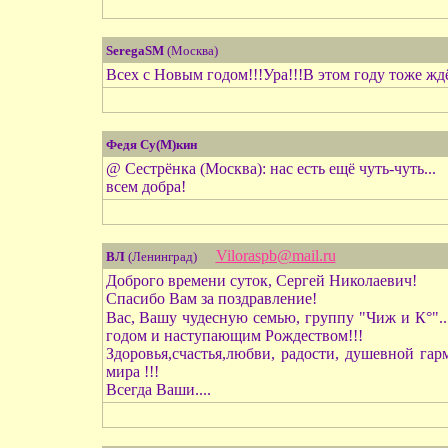
SeregaSM
(Москва)
Всех с Новым годом!!!Ура!!!В этом году тоже ждё
Федя Су(М)кин
@ Сестрёнка (Москва): нас есть ещё чуть-чуть...
всем добра!
Viloraspb@mail.ru
ВЛ
(Ленинград)
Доброго времени суток, Сергей Николаевич!
Спасибо Вам за поздравление!
Вас, Вашу чудесную семью, группу "Чиж и К°"...,
годом и наступающим Рождеством!!!
Здоровья,счастья,любви, радости, душевной гар
мира !!!
Всегда Ваши....