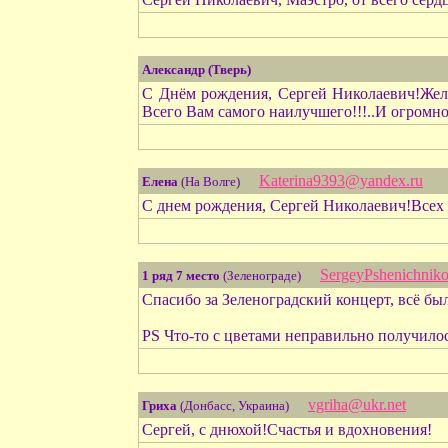
Александр (Тверь)
С Днём рождения, Сергей Николаевич!Желаю 
Всего Вам самого наилучшего!!!..И огромно
Katerina9393@yandex.ru
Елена
(На Волге)
С днем рождения, Сергей Николаевич!Всех
SergeyPshenichnik
1 ряд 7 место
(Зеленограде)
Спасибо за Зеленоградский концерт, всё бы
PS Что-то с цветами неправильно получило
vgriha@ukr.net
Гриха
(Донбасс, Украина)
Сергей, с днюхой!Счастья и вдохновения!