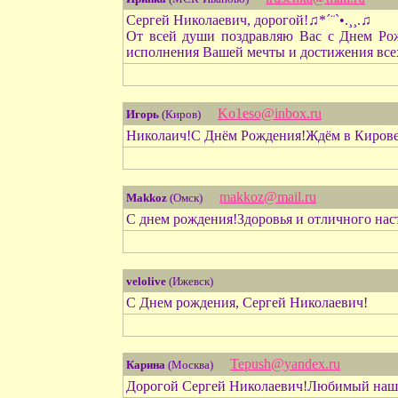
Сергей Николаевич, дорогой!♫*´¨`•.¸¸.♫
От всей души поздравляю Вас с Днем Рож
исполнения Вашей мечты и достижения всех 
Ko1eso@inbox.ru
Игорь
(Киров)
Николаич!С Днём Рождения!Ждём в Кирове
makkoz@mail.ru
Makkoz
(Омск)
С днем рождения!Здоровья и отличного нас
velolive
(Ижевск)
С Днем рождения, Сергей Николаевич!
Tepush@yandex.ru
Карина
(Москва)
Дорогой Сергей Николаевич!Любимый наш Ч