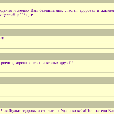
дения и желаю Вам безлимитных счастья, здоровья и жизнен
целей!!!♫´¨`*•.¸¸♥
!!!
троения, хороших песен и верных друзей!
иж!Будьте здоровы и счастливы!Удачи во всём!Почитатели Ваш