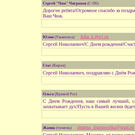
Сергей "Чиж" Чиграков
(С-Пб)
Дорогие ребята!Огромное спасибо за поздра
Ваш Чиж.
Julia_L@e1.ru
Юлия
(Ульяновск)
Сергей Николаевич!С Днем рождения!Счасть
Стас
(Киров)
Сергей Николаевич, поздравляю с Днём Рож
Ольга
(Кривой Рог)
С Днем Рождения, наш самый лучший, с
захватывает дух!Пусть в Вашей жизни будет
zhanna_zhannochka@mail.ru
Жанна
(тюмень)
Сергей Николаевич, Маэстро, от всего серд