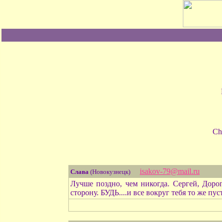
Ch
isakov-79@mail.ru
Слава
(Новокузнецк)
Лучше поздно, чем никогда. Сергей, Дор
сторону. БУДЬ....и все вокруг тебя то же пу