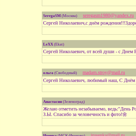
seregasm1980@yandex.ru
SeregaSM
(Москва)
Сергей Николаевич,с днём рождения!!!Здоро
LeXX
(Ekat)
Сергей Николаевич, от всей души - с Днем 
madam.stroy@mail.ru
ольга
(Свободный)
Сергей Николаевич, любимый наш, С Днём
Анастасия
(Зеленоград)
Желаю отметить незабываемо, ведь:"День Ро
З.Ы. Спасибо за человечность и фото!🌼
irusenka@mail.ru
Иринка
(МСК-Иваново)