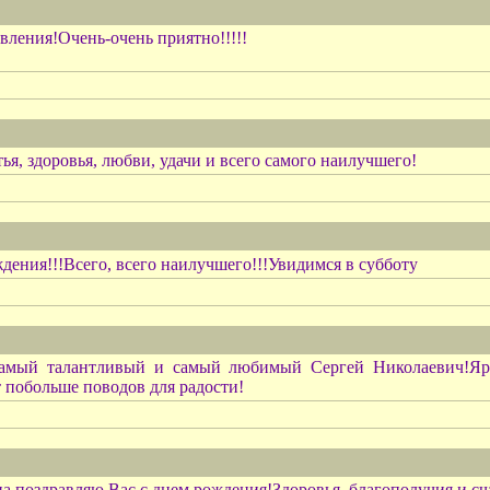
вления!Очень-очень приятно!!!!!
я, здоровья, любви, удачи и всего самого наилучшего!
дения!!!Всего, всего наилучшего!!!Увидимся в субботу
амый талантливый и самый любимый Сергей Николаевич!Ярки
 побольше поводов для радости!
ца поздравляю Вас с днем рождения!Здоровья, благополучия и сч