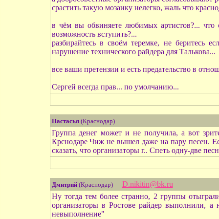
срастить такую мозаику нелегко, жаль что красн
в чём вы обвиняете любимых артистов?... что 
возможность вступить?...
разбирайтесь в своём теремке, не беритесь ес
нарушение технического райдера для Талькова...
все ваши претензии и есть предательство в отно
Сергей всегда прав... по умолчанию...
Настасья
(Краснодар)
Группа денег может и не получила, а вот зрит
Крснодаре Чиж не вышел даже на пару песен. Ес
сказать, что организаторы г.. Спеть одну-две песн
D.nikitin@bk.ru
Дмитрий
(Краснодар)
Ну тогда тем более странно, 2 группы отыграл
организаторы в Ростове райдер выполнили, а 
невыполнение"