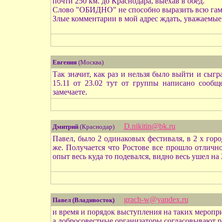
почти 250 км. до Краснодара, выехав в обед.
Слово "ОБИДНО" не способно выразить всю гамму
Злые комментарии в мой адрес ждать, уважаемы
Евгения
(Москва)
Так значит, как раз и нельзя было выйти и сыгра
15.11 от 23.02 тут от группы написано сообщ
замечаете.
D.nikitin@bk.ru
Дмитрий
(Краснодар)
Павел, было 2 одинаковых фестиваля, в 2 х горо
же. Получается что Ростове все прошло отличн
опыт весь куда то подевался, видно весь ушел на
grach-w@yandex.ru
Павел (Владивосток)
и время и порядок выступления на таких меропри
а добросовестные организаторы согласовывают р