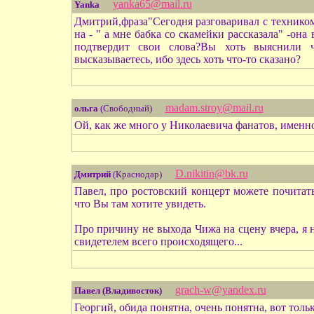
yanka65@mail.ru
Yanka
Дмитрий,фраза"Сегодня разговаривал с технико
на - " а мне бабка со скамейки рассказала" -он
подтвердит свои слова?Вы хоть выяснили ч
высказываетесь, ибо здесь хоть что-то сказано?
madam.stroy@mail.ru
ольга
(Свободный)
Ой, как же много у Николаевича фанатов, имен
D.nikitin@bk.ru
Дмитрий
(Краснодар)
Павел, про ростовский концерт можете почитать 
что Вы там хотите увидеть.
Про причину не выхода Чижа на сцену вчера, я н
свидетелем всего происходящего...
grach-w@yandex.ru
Павел (Владивосток)
Георгий, обида понятна, очень понятна, вот тольк