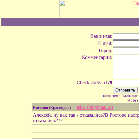
Ваше имя:
E-mail:
Город:
Комментарий:
Check code:
5179
Поля: "Имя", "Check code"
Всег
jeka_090@mail.ru
Евгения
(Краснодар)
Алексей, ну как так - отказались?В Ростове на
отказались???