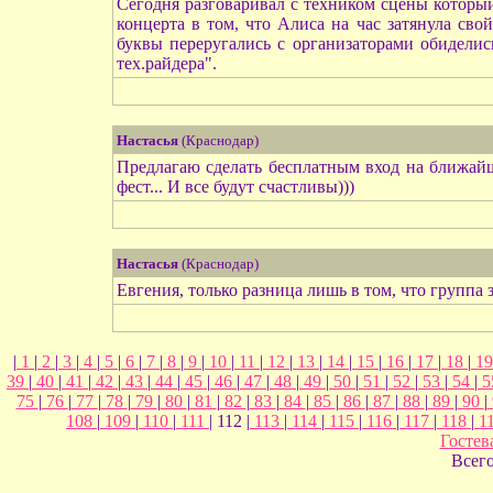
Сегодня разговаривал с техником сцены который
концерта в том, что Алиса на час затянула сво
буквы переругались с организаторами обиделис
тех.райдера".
Настасья
(Краснодар)
Предлагаю сделать бесплатным вход на ближайш
фест... И все будут счастливы)))
Настасья
(Краснодар)
Евгения, только разница лишь в том, что группа за
|
1
|
2
|
3
|
4
|
5
|
6
|
7
|
8
|
9
|
10
|
11
|
12
|
13
|
14
|
15
|
16
|
17
|
18
|
1
39
|
40
|
41
|
42
|
43
|
44
|
45
|
46
|
47
|
48
|
49
|
50
|
51
|
52
|
53
|
54
|
5
75
|
76
|
77
|
78
|
79
|
80
|
81
|
82
|
83
|
84
|
85
|
86
|
87
|
88
|
89
|
90
|
108
|
109
|
110
|
111
| 112 |
113
|
114
|
115
|
116
|
117
|
118
|
1
Гостев
Всег