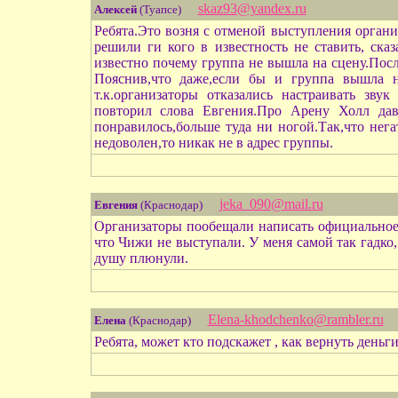
skaz93@yandex.ru
Алексей
(Туапсе)
Ребята.Это возня с отменой выступления органи
решили ги кого в известность не ставить, ска
известно почему группа не вышла на сцену.Посл
Пояснив,что даже,если бы и группа вышла н
т.к.организаторы отказались настраивать зв
повторил слова Евгения.Про Арену Холл дав
понравилось,больше туда ни ногой.Так,что нег
недоволен,то никак не в адрес группы.
jeka_090@mail.ru
Евгения
(Краснодар)
Организаторы пообещали написать официальное п
что Чижи не выступали. У меня самой так гадко, 
душу плюнули.
Elena-khodchenko@rambler.ru
Елена
(Краснодар)
Ребята, может кто подскажет , как вернуть деньг