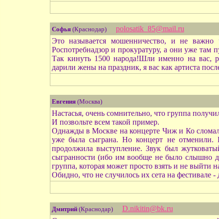
polosatik_85@mail.ru
Софья
(Краснодар)
Это называется мошенничество, и не важно ч
Роспотребнадзор и прокуратуру, а они уже там п
Так кинуть 1500 народа!Шли именно на вас, р
дарили жены на праздник, я вас как артиста посл
Евгения
(Москва)
Настасья, очень сомнительно, что группа получил
И позвольте всем такой пример.
Однажды в Москве на концерте Чиж и Ко сломалас
уже была сыграна. Но концерт не отменили. 
продолжила выступление. Звук был жутковатый
сыгранности (ибо им вообще не было слышно дру
группа, которая может просто взять и не выйти н
Обидно, что не случилось их сета на фестивале -
D.nikitin@bk.ru
Дмитрий
(Краснодар)