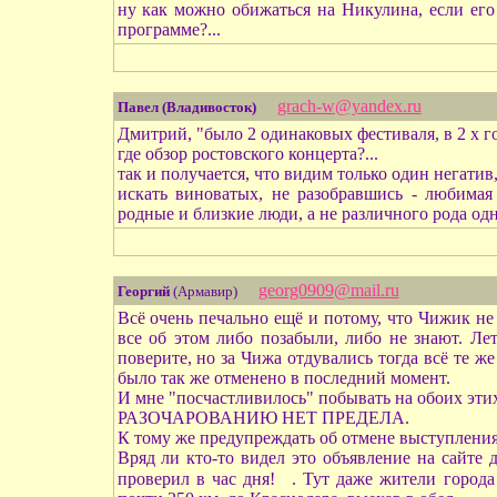
ну как можно обижаться на Никулина, если его
программе?...
grach-w@yandex.ru
Павел (Владивосток)
Дмитрий, "было 2 одинаковых фестиваля, в 2 х го
где обзор ростовского концерта?...
так и получается, что видим только один негатив, 
искать виноватых, не разобравшись - любимая 
родные и близкие люди, а не различного рода од
georg0909@mail.ru
Георгий
(Армавир)
Всё очень печально ещё и потому, что Чижик не
все об этом либо позабыли, либо не знают. Ле
поверите, но за Чижа отдувались тогда всё те ж
было так же отменено в последний момент.
И мне "посчастливилось" побывать на обоих этих
РАЗОЧАРОВАНИЮ НЕТ ПРЕДЕЛА.
К тому же предупреждать об отмене выступления м
Вряд ли кто-то видел это объявление на сайте 
проверил в час дня!
. Тут даже жители города