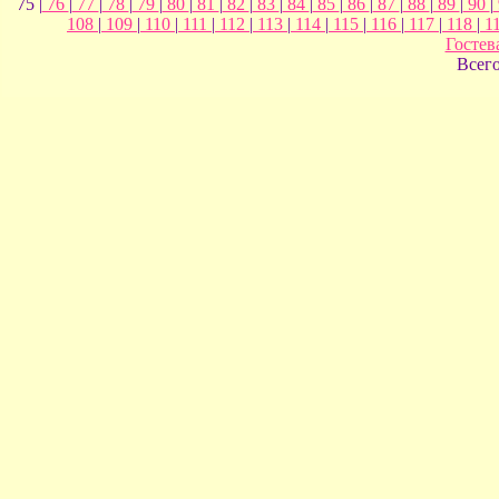
75 |
76
|
77
|
78
|
79
|
80
|
81
|
82
|
83
|
84
|
85
|
86
|
87
|
88
|
89
|
90
|
108
|
109
|
110
|
111
|
112
|
113
|
114
|
115
|
116
|
117
|
118
|
1
Гостев
Всег