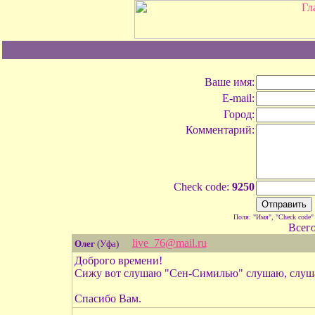
Ваше имя:
E-mail:
Город:
Комментарий:
Check code:
9250
Поля: "Имя", "Check code"
Всег
live_76@mail.ru
Олег
(Уфа)
Доброго времени!
Сижу вот слушаю "Сен-Симилью" слушаю, слуша
Спасибо Вам.