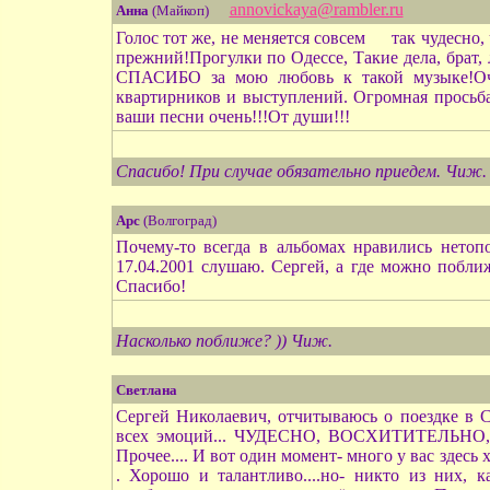
annovickaya@rambler.ru
Анна
(Майкоп)
Голос тот же, не меняется совсем
так чудесно,
прежний!Прогулки по Одессе, Такие дела, брат, 
СПАСИБО за мою любовь к такой музыке!Оче
квартирников и выступлений. Огромная просьба
ваши песни очень!!!От души!!!
Спасибо! При случае обязательно приедем. Чиж.
Арс
(Волгоград)
Почему-то всегда в альбомах нравились нетоп
17.04.2001 слушаю. Сергей, а где можно побли
Спасибо!
Насколько поближе? )) Чиж.
Светлана
Сергей Николаевич, отчитываюсь о поездке в СП
всех эмоций... ЧУДЕСНО, ВОСХИТИТЕЛЬНО, 
Прочее.... И вот один момент- много у вас здес
. Хорошо и талантливо....но- никто из них, 