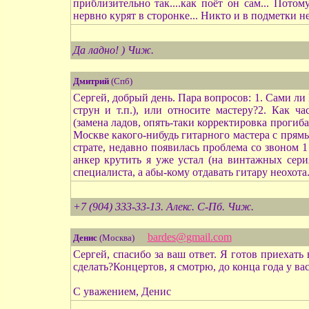
приблизительно так....как поёт он сам... Пот
нервно курят в сторонке... Никто и в подметки не
Да ладно! ) Чиж.
Дмитрий
(Спб)
Сергей, добрый день. Пара вопросов: 1. Сами ли
струн и т.п.), или относите мастеру?2. Как 
(замена ладов, опять-таки корректировка прогиб
Москве какого-нибудь гитарного мастера с пря
страте, недавно появилась проблема со звоном 1
анкер крутить я уже устал (на винтажных сер
специалиста, а абы-кому отдавать гитару неохота
+7 (904) 333-33-13. Алекс. С-Пб. Чиж.
bardes@gmail.com
Денис
(Москва)
Сергей, спасибо за ваш ответ. Я готов приехать
сделать?Концертов, я смотрю, до конца года у вас
С уважением, Денис