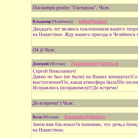
Посмотри раздел "Гастроли". Чиж.
tsitko@mail.ru
Владимир
(Челябинск)
Двадцать лет являюсь поклонником вашего творч
на Нашествие. Жду вашего приезда в Челябинск в
Ok )) Чиж.
Paradiseone@yandex.ru
Дмитрий
(Москва)
Сергей Николаевич!
Давно не был (не были) на Ваших концертах!Со
выступления!Ох, какая атмосфера была!Но песн
Исправлюсь (исправимся)!!!До встречи!
До встречи! ) Чиж.
Kssatanka@gmail.ru
Валя
(Москва)
Зачем вам бэк-вокал?я понимаю, что дочь,а блон
на Нашествии.