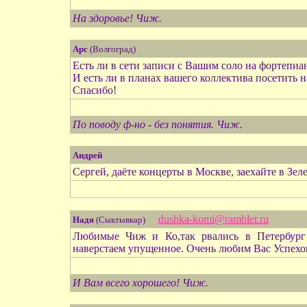
На здоровье! Чиж.
Арс
(Волгоград)
Есть ли в сети записи с Вашим соло на фортепиа
И есть ли в планах вашего коллектива посетить 
Спасибо!
По поводу ф-но - без понятия. Чиж.
Андрей
Сергей, даёте концерты в Москве, заехайте в Зел
dushka-komi@rambler.ru
Надя
(Сыктывкар)
Любимые Чиж и Ко,так рвались в Петербург в
наверстаем упущенное. Очень любим Вас Успехов 
И Вам всего хорошего! Чиж.