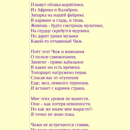
Плывут облака-кораблики,
Из Африки и Калабрии.
Запарка на нашей фабрике.
В кармане и гладь, и тишь.
Живешь - будто смотришь мультики,
На сердце скребутся мурзики.
Но дарит уроки музыки
Какой-то отчаянный Чиж.
Поёт этот Чиж и компания
О пользе самокопания,
Занятие - прямо кабальное
В какие ни есть времена.
Топорщит натружено перья.
Спасая нас от отупения:
Еще, мол, немного терпения,
И встанет с карачек страна.
Мне этих уроков не вынести.
Они – как потеря невинности.
Но как же иначе мне вырасти?-
Я точно не знаю пока.
Чижи не встречаются стаями,
Но тоже становятся старыми.