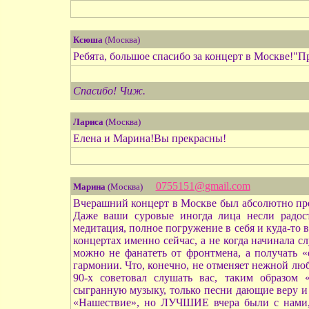
Ксюша
(Москва)
Ребята, большое спасибо за концерт в Москве!"Пр
Спасибо! Чиж.
Лариса
(Москва)
Елена и Марина!Вы прекрасны!
0755151@gmail.com
Марина
(Москва)
Вчерашний концерт в Москве был абсолютно пре
Даже ваши суровые иногда лица несли радост
медитация, полное погружение в себя и куда-то 
концертах именно сейчас, а не когда начинала с
можно не фанатеть от фронтмена, а получать 
гармонии. Что, конечно, не отменяет нежной люб
90-х советовал слушать вас, таким образом 
сыгранную музыку, только песни дающие веру и 
«Нашествие», но ЛУЧШИЕ вчера были с нами, 