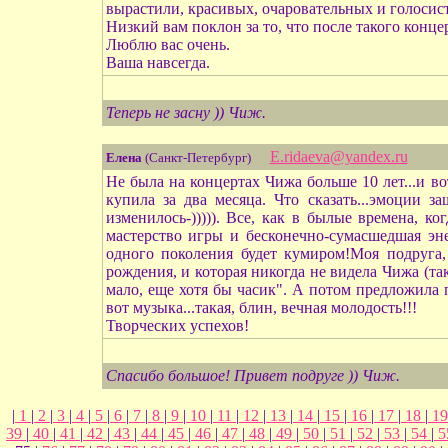
вырастили, красивых, очаровательных и голосист
Низкий вам поклон за то, что после такого конц
Люблю вас очень.
Ваша навсегда.
Теперь не засну )) Чиж.
E.ridaeva@yandex.ru
Елена
(Санкт-Петербург)
Не была на концертах Чижа больше 10 лет...и в
купила за два месяца. Что сказать...эмоции з
изменилось-))))). Все, как в былые времена, к
мастерство игры и бесконечно-сумасшедшая эн
одного поколения будет кумиром!Моя подруга,
рождения, и которая никогда не видела Чижа (так
мало, еще хотя бы часик". А потом предложила 
вот музыка...такая, блин, вечная молодость!!!
Творческих успехов!
Спасибо большое! Привет подруге )) Чиж.
|
1
|
2
|
3
|
4
|
5
|
6
|
7
|
8
|
9
|
10
|
11
|
12
|
13
|
14
|
15
|
16
|
17
|
18
|
1
39
|
40
|
41
|
42
|
43
|
44
|
45
|
46
|
47
|
48
|
49
|
50
|
51
|
52
|
53
|
54
|
5