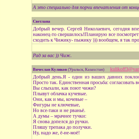
А это специально для порчи впечатления от ко
Светлана
Добрый вечер. Сергей Николаевич, сегодня впе
наконец-то свершилось!Планирую все посмотреть.
сходить к Чижику- пыжику ))) вообщем, я так прост
Рад за вас )) Чиж.
kulikoff3@yan
Вячеслав Куликов
(Уральск, Казахстан)
Добрый день.Я - один из ваших давних поклон
Просто так. Единственная просьба: согласовать во
Вы слыхали, как поют чижи?
Плывут облачка кучевые.
Они, как и мы, кочевые –
Фигуры не ключевые,
Но все-таки и не рваньё.
А думы – мрачнее тучки:
Я снова допелся до ручки.
Пляшу трепака до получки.
Ну, надо же, ё-не-моё!