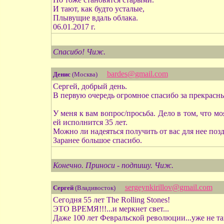
И тают, как будто усталые,
Плывущие вдаль облака.
06.01.2017 г.
Спасибо! Чиж.
bardes@gmail.com
Денис
(Москва)
Сергей, добрый день.
В первую очередь огромное спасибо за прекрасн
У меня к вам вопрос/просьба. Дело в том, что м
ей исполнится 35 лет.
Можно ли надеяться получить от вас для нее поз
Заранее большое спасибо.
Конечно. Приноси - подпишу. Чиж.
sergeynkirillov@gmail.com
Сергей
(Владивосток)
Сегодня 55 лет The Rolling Stones!
ЭТО ВРЕМЯ!!!...и меркнет свет...
Даже 100 лет Февральской революции...уже не так