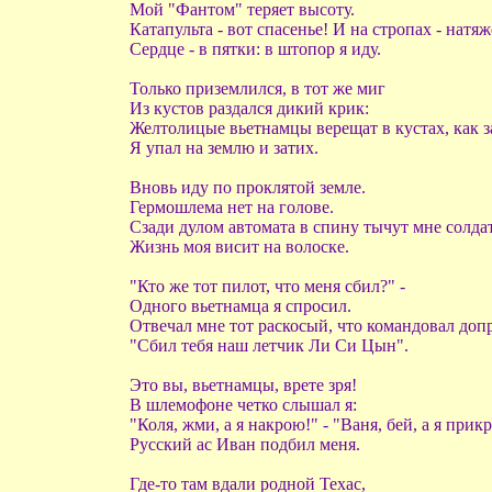
Мой "Фантом" теряет высоту.
Катапульта - вот спасенье! И на стропах - натяж
Сердце - в пятки: в штопор я иду.
Только приземлился, в тот же миг
Из кустов раздался дикий крик:
Желтолицые вьетнамцы верещат в кустах, как з
Я упал на землю и затих.
Вновь иду по проклятой земле.
Гермошлема нет на голове.
Сзади дулом автомата в спину тычут мне солда
Жизнь моя висит на волоске.
"Кто же тот пилот, что меня сбил?" -
Одного вьетнамца я спросил.
Отвечал мне тот раскосый, что командовал доп
"Сбил тебя наш летчик Ли Си Цын".
Это вы, вьетнамцы, врете зря!
В шлемофоне четко слышал я:
"Коля, жми, а я накрою!" - "Ваня, бей, а я прик
Русский ас Иван подбил меня.
Где-то там вдали родной Техас,