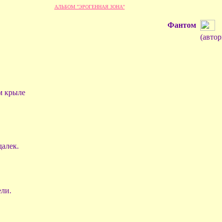
АЛЬБОМ "ЭРОГЕННАЯ ЗОНА"
Фантом
(авто
м крыле
далек.
ели.