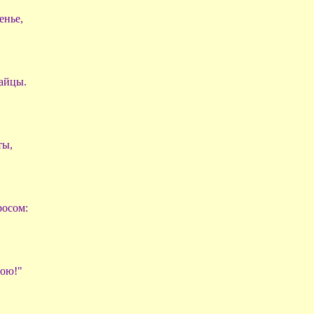
енье,
айцы.
ты,
росом:
рою!"