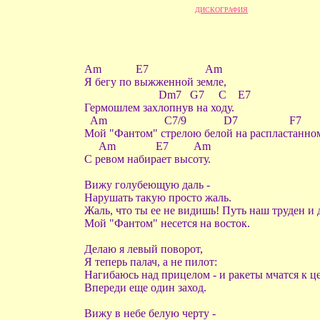
ДИСКОГРАФИЯ
Am E7 Am
Я бегу по выжженной земле,
Dm7 G7 C E7
Гермошлем захлопнув на ходу.
Am C7/9 D7 F7
Мой "Фантом" стрелою белой на распластанно
Am E7 Am
С ревом набирает высоту.
Вижу голубеющую даль -
Нарушать такую просто жаль.
Жаль, что ты ее не видишь! Путь наш труден и 
Мой "Фантом" несется на восток.
Делаю я левый поворот,
Я теперь палач, а не пилот:
Нагибаюсь над прицелом - и ракеты мчатся к ц
Впереди еще один заход.
Вижу в небе белую черту -