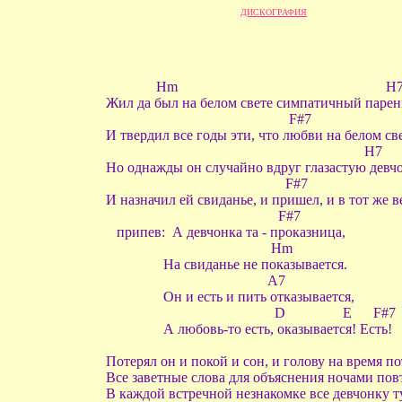
ДИСКОГРАФИЯ
Hm H7 
Жил да был на белом свете симпатичный парень
F#7 H
И твердил все годы эти, что любви на белом све
H7 H
Но однажды он случайно вдруг глазастую девчо
F#7 H
И назначил ей свиданье, и пришел, и в тот же в
F#7
припев: А девчонка та - проказница,
Hm
На свиданье не показывается.
A7
Он и есть и пить отказывается,
D E F#7 H
А любовь-то есть, оказывается! Есть
Потерял он и покой и сон, и голову на время по
Все заветные слова для объяснения ночами пов
В каждой встречной незнакомке все девчонку ту