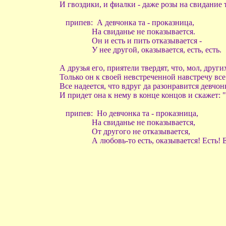
И гвоздики, и фиалки - даже розы на свидание 
припев: А девчонка та - проказница,
На свиданье не показывается.
Он и есть и пить отказывается -
У нее другой, оказывается, есть, есть.
А друзья его, приятели твердят, что, мол, друг
Только он к своей невстреченной навстречу все 
Все надеется, что вдруг да разонравится девчонк
И придет она к нему в конце концов и скажет: 
припев: Но девчонка та - проказница,
На свиданье не показывается,
От другого не отказывается,
А любовь-то есть, оказывается! Есть! Е