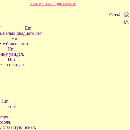
АЛЬБОМ "БОМБАРДИРОВЩИКИ"
Есть!
(Д
Em
 целых двадцать лет,
m
те больше нет.
m
нку увидал,
m
ечер ожидал.
m
! Есть!
терял,
торял.
 глазастую искал,