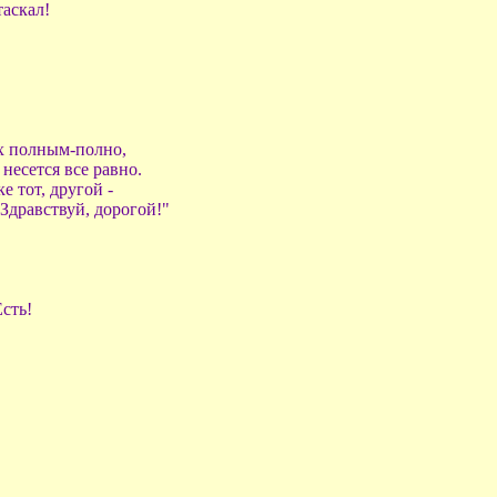
таскал!
их полным-полно,
несется все равно.
е тот, другой -
"Здравствуй, дорогой!"
сть!